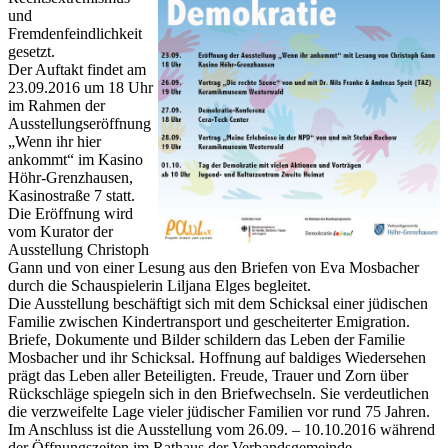
und
Fremdenfeindlichkeit
gesetzt.
Der Auftakt findet am
23.09.2016 um 18 Uhr
im Rahmen der
Ausstellungseröffnung
„Wenn ihr hier
ankommt“ im Kasino
Höhr-Grenzhausen,
Kasinostraße 7 statt.
Die Eröffnung wird
vom Kurator der
Ausstellung Christoph
Gann und von einer Lesung aus den Briefen von Eva Mosbacher
durch die Schauspielerin Liljana Elges begleitet.
Die Ausstellung beschäftigt sich mit dem Schicksal einer jüdischen
Familie zwischen Kindertransport und gescheiterter Emigration.
Briefe, Dokumente und Bilder schildern das Leben der Familie
Mosbacher und ihr Schicksal. Hoffnung auf baldiges Wiedersehen
prägt das Leben aller Beteiligten. Freude, Trauer und Zorn über
Rückschläge spiegeln sich in den Briefwechseln. Sie verdeutlichen
die verzweifelte Lage vieler jüdischer Familien vor rund 75 Jahren.
Im Anschluss ist die Ausstellung vom 26.09. – 10.10.2016 während
der Öffnungszeiten im Rathaus der Verbandsgemeinde,