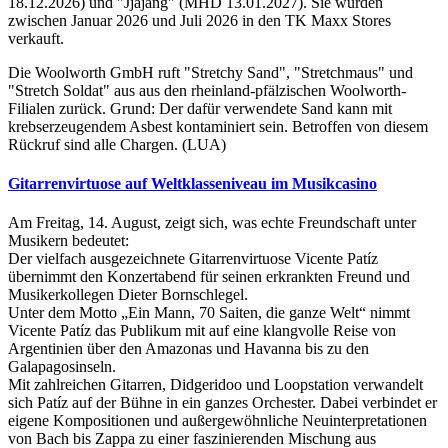
18.12.2026) und "Jjajang" (MHD 13.01.2027). Sie wurden
zwischen Januar 2026 und Juli 2026 in den TK Maxx Stores
verkauft.
Die Woolworth GmbH ruft "Stretchy Sand", "Stretchmaus" und
"Stretch Soldat" aus aus den rheinland-pfälzischen Woolworth-
Filialen zurück. Grund: Der dafür verwendete Sand kann mit
krebserzeugendem Asbest kontaminiert sein. Betroffen von diesem
Rückruf sind alle Chargen. (LUA)
Gitarrenvirtuose auf Weltklasseniveau im Musikcasino
Am Freitag, 14. August, zeigt sich, was echte Freundschaft unter
Musikern bedeutet:
Der vielfach ausgezeichnete Gitarrenvirtuose Vicente Patíz
übernimmt den Konzertabend für seinen erkrankten Freund und
Musikerkollegen Dieter Bornschlegel.
Unter dem Motto „Ein Mann, 70 Saiten, die ganze Welt“ nimmt
Vicente Patíz das Publikum mit auf eine klangvolle Reise von
Argentinien über den Amazonas und Havanna bis zu den
Galapagosinseln.
Mit zahlreichen Gitarren, Didgeridoo und Loopstation verwandelt
sich Patíz auf der Bühne in ein ganzes Orchester. Dabei verbindet er
eigene Kompositionen und außergewöhnliche Neuinterpretationen
von Bach bis Zappa zu einer faszinierenden Mischung aus