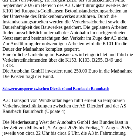
September 2026 im Bereich des A3-Unterführungsbauwerkes der
K101 bei Ruppach-Goldhausen Betoninstandsetzungsarbeiten an
der Unterseite des Brückenbauwerkes ausführen. Durch die
Instandsetzungsarbeiten werden die Verkehrssicherheit sowie die
Dauerhaftigkeit des Bauwerkes gesichert. Die geplanten Arbeiten
finden ausschließlich unterhalb der Autobahn im nachgeordneten
Netzt statt und beeinträchtigen den Verkehr im Zuge der A3 nicht.
Zur Ausführung der notwendigen Arbeiten wird die K101 für die
Dauer der Maßnahme komplett gesperrt.
Eine örtliche Umleitung im Basisnetz wird eingerichtet und führt die
Verkehrsteilnehmenden über die K153, K103, B255, B49 und
L318.
Die Autobahn GmbH investiert rund 250.00 Euro in die Maßnahme.
Die Kosten trägt der Bund.
Schwertransporte zwischen Dierdorf und Ransbach-Baumbach
A3: Transport von Windkraftanlagen führt erneut zu temporären
Verkehrseinschränkungen zwischen der AS Dierdorf und der AS
Ransbach-Baumbach (Update 4)
Die Niederlassung West der Autobahn GmbH des Bundes lässt in
der Zeit von Mittwoch, 5. August 2026 bis Freitag, 7. August 2026,
jeweils von circa 22 Uhr bis circa 6 Uhr, die A3 in Fahrtrichtung