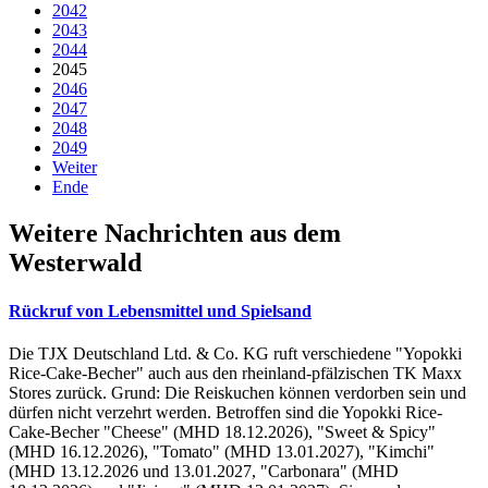
2042
2043
2044
2045
2046
2047
2048
2049
Weiter
Ende
Weitere Nachrichten aus dem
Westerwald
Rückruf von Lebensmittel und Spielsand
Die TJX Deutschland Ltd. & Co. KG ruft verschiedene "Yopokki
Rice-Cake-Becher" auch aus den rheinland-pfälzischen TK Maxx
Stores zurück. Grund: Die Reiskuchen können verdorben sein und
dürfen nicht verzehrt werden. Betroffen sind die Yopokki Rice-
Cake-Becher "Cheese" (MHD 18.12.2026), "Sweet & Spicy"
(MHD 16.12.2026), "Tomato" (MHD 13.01.2027), "Kimchi"
(MHD 13.12.2026 und 13.01.2027, "Carbonara" (MHD