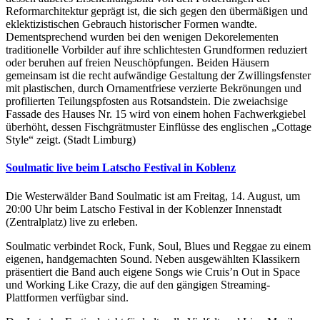
Reformarchitektur geprägt ist, die sich gegen den übermäßigen und
eklektizistischen Gebrauch historischer Formen wandte.
Dementsprechend wurden bei den wenigen Dekorelementen
traditionelle Vorbilder auf ihre schlichtesten Grundformen reduziert
oder beruhen auf freien Neuschöpfungen. Beiden Häusern
gemeinsam ist die recht aufwändige Gestaltung der Zwillingsfenster
mit plastischen, durch Ornamentfriese verzierte Bekrönungen und
profilierten Teilungspfosten aus Rotsandstein. Die zweiachsige
Fassade des Hauses Nr. 15 wird von einem hohen Fachwerkgiebel
überhöht, dessen Fischgrätmuster Einflüsse des englischen „Cottage
Style“ zeigt. (Stadt Limburg)
Soulmatic live beim Latscho Festival in Koblenz
Die Westerwälder Band Soulmatic ist am Freitag, 14. August, um
20:00 Uhr beim Latscho Festival in der Koblenzer Innenstadt
(Zentralplatz) live zu erleben.
Soulmatic verbindet Rock, Funk, Soul, Blues und Reggae zu einem
eigenen, handgemachten Sound. Neben ausgewählten Klassikern
präsentiert die Band auch eigene Songs wie Cruis’n Out in Space
und Working Like Crazy, die auf den gängigen Streaming-
Plattformen verfügbar sind.