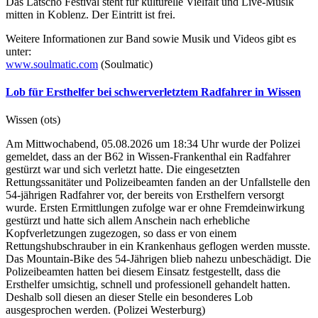
Das Latscho Festival steht für kulturelle Vielfalt und Live-Musik
mitten in Koblenz. Der Eintritt ist frei.
Weitere Informationen zur Band sowie Musik und Videos gibt es
unter:
www.soulmatic.com
(Soulmatic)
Lob für Ersthelfer bei schwerverletztem Radfahrer in Wissen
Wissen (ots)
Am Mittwochabend, 05.08.2026 um 18:34 Uhr wurde der Polizei
gemeldet, dass an der B62 in Wissen-Frankenthal ein Radfahrer
gestürzt war und sich verletzt hatte. Die eingesetzten
Rettungssanitäter und Polizeibeamten fanden an der Unfallstelle den
54-jährigen Radfahrer vor, der bereits von Ersthelfern versorgt
wurde. Ersten Ermittlungen zufolge war er ohne Fremdeinwirkung
gestürzt und hatte sich allem Anschein nach erhebliche
Kopfverletzungen zugezogen, so dass er von einem
Rettungshubschrauber in ein Krankenhaus geflogen werden musste.
Das Mountain-Bike des 54-Jährigen blieb nahezu unbeschädigt. Die
Polizeibeamten hatten bei diesem Einsatz festgestellt, dass die
Ersthelfer umsichtig, schnell und professionell gehandelt hatten.
Deshalb soll diesen an dieser Stelle ein besonderes Lob
ausgesprochen werden. (Polizei Westerburg)