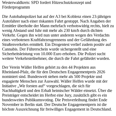
Westerwaldkreis: SPD fordert Hitzeschutzkonzept und
Förderprogramm
Die Autobahnpolizei hat auf der A3 bei Koblenz einen 23-jährigen
Autofahrer nach einer riskanten Fahrt gestoppt. Nach Angaben der
Ermittler überholte der Mann mehrfach verbotswidrig rechts, hielt zu
wenig Abstand und fuhr mit mehr als 230 km/h durch dichten
Verkehr. Gegen ihn wird nun unter anderem wegen des Verdachts
eines verbotenen Kraftfahrzeugrennens und der Gefährdung des
Straßenverkehrs ermittelt. Ein Drogentest verlief zudem positiv auf
Cannabis. Der Führerschein wurde sichergestellt und eine
Sicherheitsleistung von 10.000 Euro erhoben. Die Polizei sucht
weitere Verkehrsteilnehmer, die durch die Fahrt gefährdet wurden.
Der Verein Wäller Helfen gehört zu den 44 Projekten aus
Rheinland-Pfalz, die für den Deutschen Engagementpreis 2026
nominiert sind. Bundesweit stehen mehr als 500 Projekte und
engagierte Menschen zur Auswahl. Wäller Helfen wurde mit der
Initiative „Wir forsten auf“ vorgeschlagen, die sich für
Nachhaltigkeit und den Erhalt heimischer Wälder einsetzt. Über die
Preisträger entscheidet im Herbst eine Jury, zusätzlich gibt es ein
bundesweites Publikumsvoting. Die Preisverleihung findet Ende
November in Berlin statt. Der Deutsche Engagementpreis ist die
höchste Auszeichnung für freiwilliges Engagement in Deutschland.