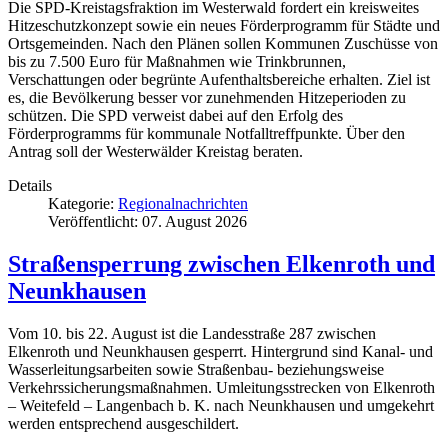
Die SPD-Kreistagsfraktion im Westerwald fordert ein kreisweites
Hitzeschutzkonzept sowie ein neues Förderprogramm für Städte und
Ortsgemeinden. Nach den Plänen sollen Kommunen Zuschüsse von
bis zu 7.500 Euro für Maßnahmen wie Trinkbrunnen,
Verschattungen oder begrünte Aufenthaltsbereiche erhalten. Ziel ist
es, die Bevölkerung besser vor zunehmenden Hitzeperioden zu
schützen. Die SPD verweist dabei auf den Erfolg des
Förderprogramms für kommunale Notfalltreffpunkte. Über den
Antrag soll der Westerwälder Kreistag beraten.
Details
Kategorie:
Regionalnachrichten
Veröffentlicht: 07. August 2026
Straßensperrung zwischen Elkenroth und
Neunkhausen
Vom 10. bis 22. August ist die Landesstraße 287 zwischen
Elkenroth und Neunkhausen gesperrt. Hintergrund sind Kanal- und
Wasserleitungsarbeiten sowie Straßenbau- beziehungsweise
Verkehrssicherungsmaßnahmen. Umleitungsstrecken von Elkenroth
– Weitefeld – Langenbach b. K. nach Neunkhausen und umgekehrt
werden entsprechend ausgeschildert.