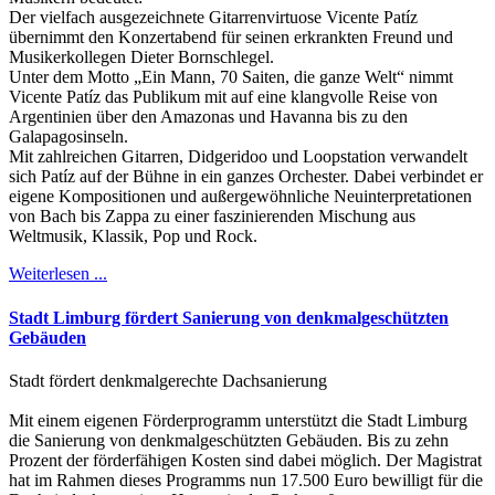
Der vielfach ausgezeichnete Gitarrenvirtuose Vicente Patíz
übernimmt den Konzertabend für seinen erkrankten Freund und
Musikerkollegen Dieter Bornschlegel.
Unter dem Motto „Ein Mann, 70 Saiten, die ganze Welt“ nimmt
Vicente Patíz das Publikum mit auf eine klangvolle Reise von
Argentinien über den Amazonas und Havanna bis zu den
Galapagosinseln.
Mit zahlreichen Gitarren, Didgeridoo und Loopstation verwandelt
sich Patíz auf der Bühne in ein ganzes Orchester. Dabei verbindet er
eigene Kompositionen und außergewöhnliche Neuinterpretationen
von Bach bis Zappa zu einer faszinierenden Mischung aus
Weltmusik, Klassik, Pop und Rock.
Weiterlesen ...
Stadt Limburg fördert Sanierung von denkmalgeschützten
Gebäuden
Stadt fördert denkmalgerechte Dachsanierung
Mit einem eigenen Förderprogramm unterstützt die Stadt Limburg
die Sanierung von denkmalgeschützten Gebäuden. Bis zu zehn
Prozent der förderfähigen Kosten sind dabei möglich. Der Magistrat
hat im Rahmen dieses Programms nun 17.500 Euro bewilligt für die