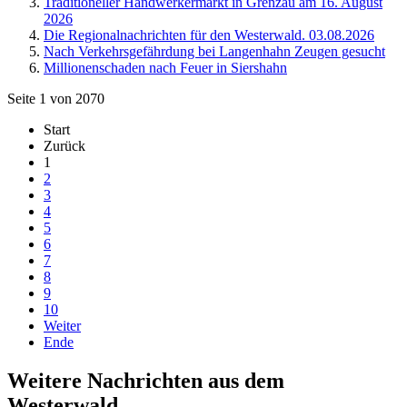
Traditioneller Handwerkermarkt in Grenzau am 16. August
2026
Die Regionalnachrichten für den Westerwald. 03.08.2026
Nach Verkehrsgefährdung bei Langenhahn Zeugen gesucht
Millionenschaden nach Feuer in Siershahn
Seite 1 von 2070
Start
Zurück
1
2
3
4
5
6
7
8
9
10
Weiter
Ende
Weitere Nachrichten aus dem
Westerwald