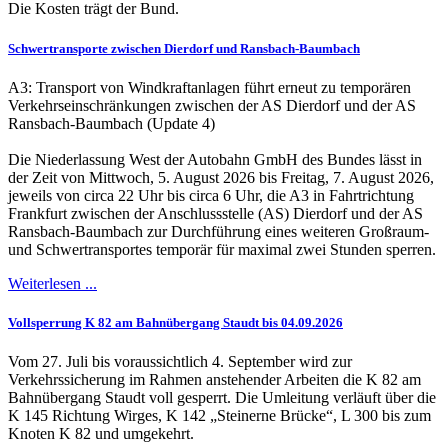
Die Kosten trägt der Bund.
Schwertransporte zwischen Dierdorf und Ransbach-Baumbach
A3: Transport von Windkraftanlagen führt erneut zu temporären
Verkehrseinschränkungen zwischen der AS Dierdorf und der AS
Ransbach-Baumbach (Update 4)
Die Niederlassung West der Autobahn GmbH des Bundes lässt in
der Zeit von Mittwoch, 5. August 2026 bis Freitag, 7. August 2026,
jeweils von circa 22 Uhr bis circa 6 Uhr, die A3 in Fahrtrichtung
Frankfurt zwischen der Anschlussstelle (AS) Dierdorf und der AS
Ransbach-Baumbach zur Durchführung eines weiteren Großraum-
und Schwertransportes temporär für maximal zwei Stunden sperren.
Weiterlesen ...
Vollsperrung K 82 am Bahnübergang Staudt bis 04.09.2026
Vom 27. Juli bis voraussichtlich 4. September wird zur
Verkehrssicherung im Rahmen anstehender Arbeiten die K 82 am
Bahnübergang Staudt voll gesperrt. Die Umleitung verläuft über die
K 145 Richtung Wirges, K 142 „Steinerne Brücke“, L 300 bis zum
Knoten K 82 und umgekehrt.