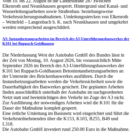
Vom 10. bis 22. August ist die Landesstraße 287 zwischen
Elkenroth und Neunkhausen gesperrt. Hintergrund sind Kanal- und
Wasserleitungsarbeiten sowie Straßenbau- beziehungsweise
Verkehrssicherungsmaßnahmen. Umleitungsstrecken von Elkenroth
– Weitefeld – Langenbach b. K. nach Neunkhausen und umgekehrt
werden entsprechend ausgeschildert.
A3: Instandsetzungsarbeiten im Bereich des A3-Unterführungsbauwerkes der
K101 bei Ruppach-Goldhausen
Die Niederlassung West der Autobahn GmbH des Bundes lässt in
der Zeit von Montag, 10. August 2026, bis voraussichtlich Mitte
September 2026 im Bereich des A3-Unterführungsbauwerkes der
K101 bei Ruppach-Goldhausen Betoninstandsetzungsarbeiten an
der Unterseite des Brückenbauwerkes ausführen. Durch die
Instandsetzungsarbeiten werden die Verkehrssicherheit sowie die
Dauerhaftigkeit des Bauwerkes gesichert. Die geplanten Arbeiten
finden ausschließlich unterhalb der Autobahn im nachgeordneten
Netzt statt und beeinträchtigen den Verkehr im Zuge der A3 nicht.
Zur Ausführung der notwendigen Arbeiten wird die K101 für die
Dauer der Maßnahme komplett gesperrt.
Eine örtliche Umleitung im Basisnetz wird eingerichtet und führt die
Verkehrsteilnehmenden über die K153, K103, B255, B49 und
L318.
Die Autobahn GmbH investiert rund 250.00 Euro in die Maßnahme.