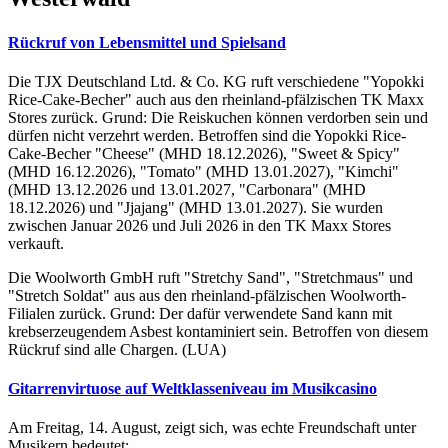
Rückruf von Lebensmittel und Spielsand
Die TJX Deutschland Ltd. & Co. KG ruft verschiedene "Yopokki
Rice-Cake-Becher" auch aus den rheinland-pfälzischen TK Maxx
Stores zurück. Grund: Die Reiskuchen können verdorben sein und
dürfen nicht verzehrt werden. Betroffen sind die Yopokki Rice-
Cake-Becher "Cheese" (MHD 18.12.2026), "Sweet & Spicy"
(MHD 16.12.2026), "Tomato" (MHD 13.01.2027), "Kimchi"
(MHD 13.12.2026 und 13.01.2027, "Carbonara" (MHD
18.12.2026) und "Jjajang" (MHD 13.01.2027). Sie wurden
zwischen Januar 2026 und Juli 2026 in den TK Maxx Stores
verkauft.
Die Woolworth GmbH ruft "Stretchy Sand", "Stretchmaus" und
"Stretch Soldat" aus aus den rheinland-pfälzischen Woolworth-
Filialen zurück. Grund: Der dafür verwendete Sand kann mit
krebserzeugendem Asbest kontaminiert sein. Betroffen von diesem
Rückruf sind alle Chargen. (LUA)
Gitarrenvirtuose auf Weltklasseniveau im Musikcasino
Am Freitag, 14. August, zeigt sich, was echte Freundschaft unter
Musikern bedeutet: