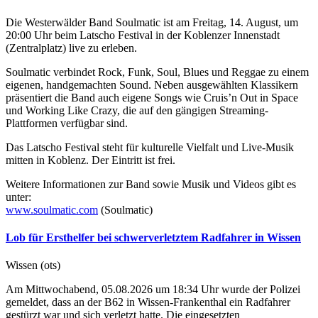
Die Westerwälder Band Soulmatic ist am Freitag, 14. August, um
20:00 Uhr beim Latscho Festival in der Koblenzer Innenstadt
(Zentralplatz) live zu erleben.
Soulmatic verbindet Rock, Funk, Soul, Blues und Reggae zu einem
eigenen, handgemachten Sound. Neben ausgewählten Klassikern
präsentiert die Band auch eigene Songs wie Cruis’n Out in Space
und Working Like Crazy, die auf den gängigen Streaming-
Plattformen verfügbar sind.
Das Latscho Festival steht für kulturelle Vielfalt und Live-Musik
mitten in Koblenz. Der Eintritt ist frei.
Weitere Informationen zur Band sowie Musik und Videos gibt es
unter:
www.soulmatic.com
(Soulmatic)
Lob für Ersthelfer bei schwerverletztem Radfahrer in Wissen
Wissen (ots)
Am Mittwochabend, 05.08.2026 um 18:34 Uhr wurde der Polizei
gemeldet, dass an der B62 in Wissen-Frankenthal ein Radfahrer
gestürzt war und sich verletzt hatte. Die eingesetzten