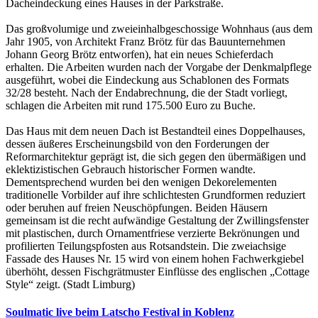
Dacheindeckung eines Hauses in der Parkstraße.
Das großvolumige und zweieinhalbgeschossige Wohnhaus (aus dem
Jahr 1905, von Architekt Franz Brötz für das Bauunternehmen
Johann Georg Brötz entworfen), hat ein neues Schieferdach
erhalten. Die Arbeiten wurden nach der Vorgabe der Denkmalpflege
ausgeführt, wobei die Eindeckung aus Schablonen des Formats
32/28 besteht. Nach der Endabrechnung, die der Stadt vorliegt,
schlagen die Arbeiten mit rund 175.500 Euro zu Buche.
Das Haus mit dem neuen Dach ist Bestandteil eines Doppelhauses,
dessen äußeres Erscheinungsbild von den Forderungen der
Reformarchitektur geprägt ist, die sich gegen den übermäßigen und
eklektizistischen Gebrauch historischer Formen wandte.
Dementsprechend wurden bei den wenigen Dekorelementen
traditionelle Vorbilder auf ihre schlichtesten Grundformen reduziert
oder beruhen auf freien Neuschöpfungen. Beiden Häusern
gemeinsam ist die recht aufwändige Gestaltung der Zwillingsfenster
mit plastischen, durch Ornamentfriese verzierte Bekrönungen und
profilierten Teilungspfosten aus Rotsandstein. Die zweiachsige
Fassade des Hauses Nr. 15 wird von einem hohen Fachwerkgiebel
überhöht, dessen Fischgrätmuster Einflüsse des englischen „Cottage
Style“ zeigt. (Stadt Limburg)
Soulmatic live beim Latscho Festival in Koblenz