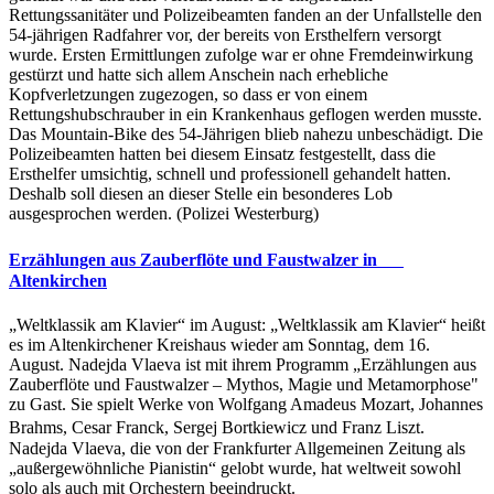
Rettungssanitäter und Polizeibeamten fanden an der Unfallstelle den
54-jährigen Radfahrer vor, der bereits von Ersthelfern versorgt
wurde. Ersten Ermittlungen zufolge war er ohne Fremdeinwirkung
gestürzt und hatte sich allem Anschein nach erhebliche
Kopfverletzungen zugezogen, so dass er von einem
Rettungshubschrauber in ein Krankenhaus geflogen werden musste.
Das Mountain-Bike des 54-Jährigen blieb nahezu unbeschädigt. Die
Polizeibeamten hatten bei diesem Einsatz festgestellt, dass die
Ersthelfer umsichtig, schnell und professionell gehandelt hatten.
Deshalb soll diesen an dieser Stelle ein besonderes Lob
ausgesprochen werden. (Polizei Westerburg)
Erzählungen aus Zauberflöte und Faustwalzer in
Altenkirchen
„Weltklassik am Klavier“ im August: „Weltklassik am Klavier“ heißt
es im Altenkirchener Kreishaus wieder am Sonntag, dem 16.
August. Nadejda Vlaeva ist mit ihrem Programm „Erzählungen aus
Zauberflöte und Faustwalzer – Mythos, Magie und Metamorphose"
zu Gast. Sie spielt Werke von Wolfgang Amadeus Mozart, Johannes
Brahms, Cesar Franck, Sergej Bortkiewicz und Franz Liszt.
Nadejda Vlaeva, die von der Frankfurter Allgemeinen Zeitung als
„außergewöhnliche Pianistin“ gelobt wurde, hat weltweit sowohl
solo als auch mit Orchestern beeindruckt.