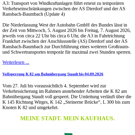
A3: Transport von Windkraftanlagen führt erneut zu temporären
Verkehrseinschränkungen zwischen der AS Dierdorf und der AS
Ransbach-Baumbach (Update 4)
Die Niederlassung West der Autobahn GmbH des Bundes lässt in
der Zeit von Mittwoch, 5. August 2026 bis Freitag, 7. August 2026,
jeweils von circa 22 Uhr bis circa 6 Uhr, die A3 in Fahrtrichtung
Frankfurt zwischen der Anschlussstelle (AS) Dierdorf und der AS
Ransbach-Baumbach zur Durchführung eines weiteren Großraum-
und Schwertransportes temporär für maximal zwei Stunden sperren.
Weiterlesen ...
Vollsperrung K 82 am Bahnübergang Staudt bis 04.09.2026
Vom 27. Juli bis voraussichtlich 4. September wird zur
Verkehrssicherung im Rahmen anstehender Arbeiten die K 82 am
Bahnübergang Staudt voll gesperrt. Die Umleitung verläuft über die
K 145 Richtung Wirges, K 142 „Steinerne Brücke“, L 300 bis zum
Knoten K 82 und umgekehrt.
MEINE STADT. MEIN KAUFHAUS.