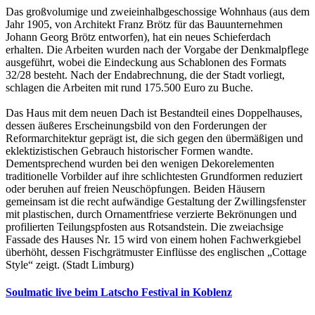
Das großvolumige und zweieinhalbgeschossige Wohnhaus (aus dem
Jahr 1905, von Architekt Franz Brötz für das Bauunternehmen
Johann Georg Brötz entworfen), hat ein neues Schieferdach
erhalten. Die Arbeiten wurden nach der Vorgabe der Denkmalpflege
ausgeführt, wobei die Eindeckung aus Schablonen des Formats
32/28 besteht. Nach der Endabrechnung, die der Stadt vorliegt,
schlagen die Arbeiten mit rund 175.500 Euro zu Buche.
Das Haus mit dem neuen Dach ist Bestandteil eines Doppelhauses,
dessen äußeres Erscheinungsbild von den Forderungen der
Reformarchitektur geprägt ist, die sich gegen den übermäßigen und
eklektizistischen Gebrauch historischer Formen wandte.
Dementsprechend wurden bei den wenigen Dekorelementen
traditionelle Vorbilder auf ihre schlichtesten Grundformen reduziert
oder beruhen auf freien Neuschöpfungen. Beiden Häusern
gemeinsam ist die recht aufwändige Gestaltung der Zwillingsfenster
mit plastischen, durch Ornamentfriese verzierte Bekrönungen und
profilierten Teilungspfosten aus Rotsandstein. Die zweiachsige
Fassade des Hauses Nr. 15 wird von einem hohen Fachwerkgiebel
überhöht, dessen Fischgrätmuster Einflüsse des englischen „Cottage
Style“ zeigt. (Stadt Limburg)
Soulmatic live beim Latscho Festival in Koblenz