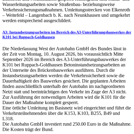
Wasserleitungsarbeiten sowie Straßenbau- beziehungsweise
Verkehrssicherungsmaßnahmen. Umleitungsstrecken von Elkenroth
– Weitefeld – Langenbach b. K. nach Neunkhausen und umgekehrt
werden entsprechend ausgeschildert.
A3: Instandsetzungsarbeiten im Bereich des A3-Unterführungsbauwerkes der
K101 bei Ruppach-Goldhausen
Die Niederlassung West der Autobahn GmbH des Bundes lässt in
der Zeit von Montag, 10. August 2026, bis voraussichtlich Mitte
September 2026 im Bereich des A3-Unterführungsbauwerkes der
K101 bei Ruppach-Goldhausen Betoninstandsetzungsarbeiten an
der Unterseite des Brückenbauwerkes ausführen. Durch die
Instandsetzungsarbeiten werden die Verkehrssicherheit sowie die
Dauerhaftigkeit des Bauwerkes gesichert. Die geplanten Arbeiten
finden ausschließlich unterhalb der Autobahn im nachgeordneten
Netzt statt und beeinträchtigen den Verkehr im Zuge der A3 nicht.
Zur Ausführung der notwendigen Arbeiten wird die K101 für die
Dauer der Maßnahme komplett gesperrt.
Eine örtliche Umleitung im Basisnetz wird eingerichtet und führt die
Verkehrsteilnehmenden über die K153, K103, B255, B49 und
L318.
Die Autobahn GmbH investiert rund 250.00 Euro in die Maßnahme.
Die Kosten trägt der Bund.