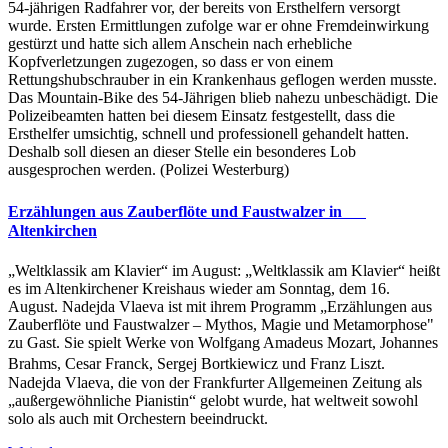
54-jährigen Radfahrer vor, der bereits von Ersthelfern versorgt
wurde. Ersten Ermittlungen zufolge war er ohne Fremdeinwirkung
gestürzt und hatte sich allem Anschein nach erhebliche
Kopfverletzungen zugezogen, so dass er von einem
Rettungshubschrauber in ein Krankenhaus geflogen werden musste.
Das Mountain-Bike des 54-Jährigen blieb nahezu unbeschädigt. Die
Polizeibeamten hatten bei diesem Einsatz festgestellt, dass die
Ersthelfer umsichtig, schnell und professionell gehandelt hatten.
Deshalb soll diesen an dieser Stelle ein besonderes Lob
ausgesprochen werden. (Polizei Westerburg)
Erzählungen aus Zauberflöte und Faustwalzer in
Altenkirchen
„Weltklassik am Klavier“ im August: „Weltklassik am Klavier“ heißt
es im Altenkirchener Kreishaus wieder am Sonntag, dem 16.
August. Nadejda Vlaeva ist mit ihrem Programm „Erzählungen aus
Zauberflöte und Faustwalzer – Mythos, Magie und Metamorphose"
zu Gast. Sie spielt Werke von Wolfgang Amadeus Mozart, Johannes
Brahms, Cesar Franck, Sergej Bortkiewicz und Franz Liszt.
Nadejda Vlaeva, die von der Frankfurter Allgemeinen Zeitung als
„außergewöhnliche Pianistin“ gelobt wurde, hat weltweit sowohl
solo als auch mit Orchestern beeindruckt.