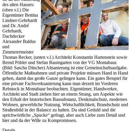
des alten Hauses:
(oben v.l.) Die
Eigentümer Bettina
Lindner-Gehrhardt
und Dr. André
Gehrhardt,
Dachdecker
Alexander Baldus
und
Zimmerermeister
Thomas Becker, (unten v.l.) Architekt Konstantin Hartenstein sowie
Bernd Pöhler und Stefan Baumgarten von der VG Montabaur.
(Bild: Sascha Ditscher) Altsanierung ist eine Gemeinschaftsaufgabe.
Öffentliche Maßnahmen und private Projekte müssen Hand in Hand
gehen, damit das große Ganze gelingen kann. Ein gutes Beispiel für
eine private Fachwerksanierung kann man derzeit im Vorderen
Rebstock in Montabaur beobachten. Eigentümer, Handwerker,
Architekt und Stadt ziehen hier an einem Strang, um Aspekte wie
den Erhalt der historischen Bausubstanz, Denkmalschutz, modernes
Wohnen, gewerbliche Nutzung, Wirtschaftlichkeit, Brandschutz und
Straßenbild in der Balance zu halten. Da sind Geduld und die
sprichwörtliche „Spucke“ gefragt, aber auch Liebe zum Detail und
hier und da der Wille zu Kompromissen.
Details