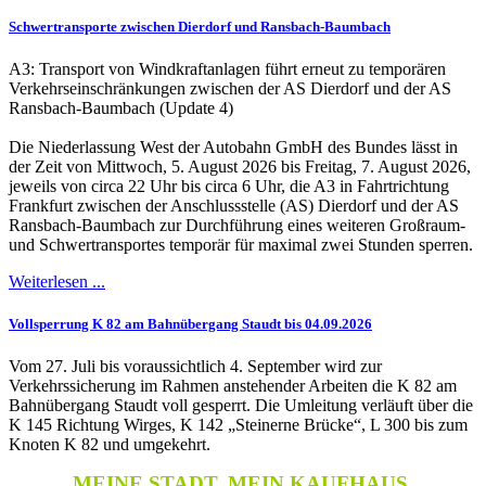
Schwertransporte zwischen Dierdorf und Ransbach-Baumbach
A3: Transport von Windkraftanlagen führt erneut zu temporären
Verkehrseinschränkungen zwischen der AS Dierdorf und der AS
Ransbach-Baumbach (Update 4)
Die Niederlassung West der Autobahn GmbH des Bundes lässt in
der Zeit von Mittwoch, 5. August 2026 bis Freitag, 7. August 2026,
jeweils von circa 22 Uhr bis circa 6 Uhr, die A3 in Fahrtrichtung
Frankfurt zwischen der Anschlussstelle (AS) Dierdorf und der AS
Ransbach-Baumbach zur Durchführung eines weiteren Großraum-
und Schwertransportes temporär für maximal zwei Stunden sperren.
Weiterlesen ...
Vollsperrung K 82 am Bahnübergang Staudt bis 04.09.2026
Vom 27. Juli bis voraussichtlich 4. September wird zur
Verkehrssicherung im Rahmen anstehender Arbeiten die K 82 am
Bahnübergang Staudt voll gesperrt. Die Umleitung verläuft über die
K 145 Richtung Wirges, K 142 „Steinerne Brücke“, L 300 bis zum
Knoten K 82 und umgekehrt.
MEINE STADT. MEIN KAUFHAUS.