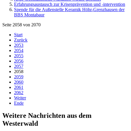
Erfahrungsaustausch zur Krisenprävention und -intervention
Spende für die Außenstelle Keramik Höhr-Grenzhausen der
BBS Montabaur
Seite 2058 von 2070
Start
Zurück
2053
2054
2055
2056
2057
2058
2059
2060
2061
2062
Weiter
Ende
Weitere Nachrichten aus dem
Westerwald