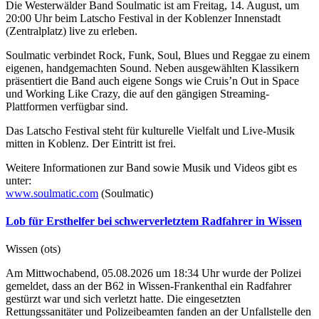
Die Westerwälder Band Soulmatic ist am Freitag, 14. August, um
20:00 Uhr beim Latscho Festival in der Koblenzer Innenstadt
(Zentralplatz) live zu erleben.
Soulmatic verbindet Rock, Funk, Soul, Blues und Reggae zu einem
eigenen, handgemachten Sound. Neben ausgewählten Klassikern
präsentiert die Band auch eigene Songs wie Cruis’n Out in Space
und Working Like Crazy, die auf den gängigen Streaming-
Plattformen verfügbar sind.
Das Latscho Festival steht für kulturelle Vielfalt und Live-Musik
mitten in Koblenz. Der Eintritt ist frei.
Weitere Informationen zur Band sowie Musik und Videos gibt es
unter:
www.soulmatic.com
(Soulmatic)
Lob für Ersthelfer bei schwerverletztem Radfahrer in Wissen
Wissen (ots)
Am Mittwochabend, 05.08.2026 um 18:34 Uhr wurde der Polizei
gemeldet, dass an der B62 in Wissen-Frankenthal ein Radfahrer
gestürzt war und sich verletzt hatte. Die eingesetzten
Rettungssanitäter und Polizeibeamten fanden an der Unfallstelle den