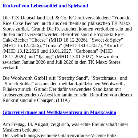
Rückruf von Lebensmittel und Spielsand
Die TJX Deutschland Ltd. & Co. KG ruft verschiedene "Yopokki
Rice-Cake-Becher" auch aus den rheinland-pfälzischen TK Maxx
Stores zurück. Grund: Die Reiskuchen können verdorben sein und
dürfen nicht verzehrt werden. Betroffen sind die Yopokki Rice-
Cake-Becher "Cheese" (MHD 18.12.2026), "Sweet & Spicy"
(MHD 16.12.2026), "Tomato" (MHD 13.01.2027), "Kimchi"
(MHD 13.12.2026 und 13.01.2027, "Carbonara" (MHD
18.12.2026) und "Jjajang" (MHD 13.01.2027). Sie wurden
zwischen Januar 2026 und Juli 2026 in den TK Maxx Stores
verkauft.
Die Woolworth GmbH ruft "Stretchy Sand", "Stretchmaus" und
"Stretch Soldat" aus aus den rheinland-pfälzischen Woolworth-
Filialen zurück. Grund: Der dafür verwendete Sand kann mit
krebserzeugendem Asbest kontaminiert sein. Betroffen von diesem
Rückruf sind alle Chargen. (LUA)
Gitarrenvirtuose auf Weltklasseniveau im Musikcasino
Am Freitag, 14. August, zeigt sich, was echte Freundschaft unter
Musikern bedeutet:
Der vielfach ausgezeichnete Gitarrenvirtuose Vicente Patíz