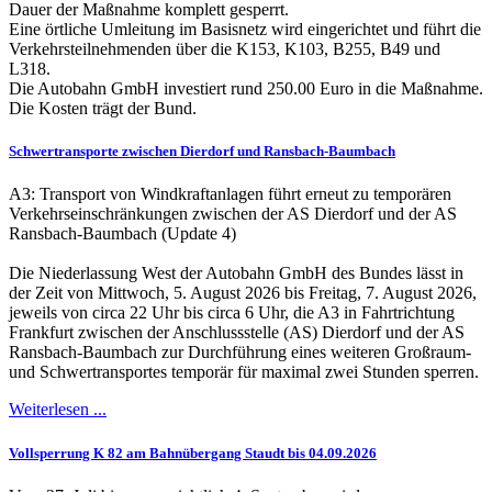
Dauer der Maßnahme komplett gesperrt.
Eine örtliche Umleitung im Basisnetz wird eingerichtet und führt die
Verkehrsteilnehmenden über die K153, K103, B255, B49 und
L318.
Die Autobahn GmbH investiert rund 250.00 Euro in die Maßnahme.
Die Kosten trägt der Bund.
Schwertransporte zwischen Dierdorf und Ransbach-Baumbach
A3: Transport von Windkraftanlagen führt erneut zu temporären
Verkehrseinschränkungen zwischen der AS Dierdorf und der AS
Ransbach-Baumbach (Update 4)
Die Niederlassung West der Autobahn GmbH des Bundes lässt in
der Zeit von Mittwoch, 5. August 2026 bis Freitag, 7. August 2026,
jeweils von circa 22 Uhr bis circa 6 Uhr, die A3 in Fahrtrichtung
Frankfurt zwischen der Anschlussstelle (AS) Dierdorf und der AS
Ransbach-Baumbach zur Durchführung eines weiteren Großraum-
und Schwertransportes temporär für maximal zwei Stunden sperren.
Weiterlesen ...
Vollsperrung K 82 am Bahnübergang Staudt bis 04.09.2026