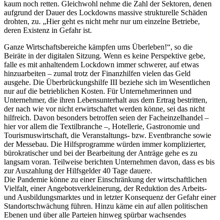
kaum noch retten. Gleichwohl nehme die Zahl der Sektoren, denen
aufgrund der Dauer des Lockdowns massive strukturelle Schäden
drohten, zu. „Hier geht es nicht mehr nur um einzelne Betriebe,
deren Existenz in Gefahr ist.
Ganze Wirtschaftsbereiche kämpfen ums Überleben!“, so die
Beiräte in der digitalen Sitzung. Wenn es keine Perspektive gebe,
falle es mit anhaltendem Lockdown immer schwerer, auf etwas
hinzuarbeiten – zumal trotz der Finanzhilfen vielen das Geld
ausgehe. Die Überbrückungshilfe III beziehe sich im Wesentlichen
nur auf die betrieblichen Kosten. Für Unternehmerinnen und
Unternehmer, die ihren Lebensunterhalt aus dem Ertrag bestritten,
der nach wie vor nicht erwirtschaftet werden könne, sei das nicht
hilfreich. Davon besonders betroffen seien der Facheinzelhandel –
hier vor allem die Textilbranche –, Hotellerie, Gastronomie und
Tourismuswirtschaft, die Veranstaltungs- bzw. Eventbranche sowie
der Messebau. Die Hilfsprogramme würden immer komplizierter,
bürokratischer und bei der Bearbeitung der Anträge gehe es zu
langsam voran. Teilweise berichten Unternehmen davon, dass es bis
zur Auszahlung der Hilfsgelder 40 Tage dauere.
Die Pandemie könne zu einer Einschränkung der wirtschaftlichen
Vielfalt, einer Angebotsverkleinerung, der Reduktion des Arbeits-
und Ausbildungsmarktes und in letzter Konsequenz der Gefahr einer
Standortschwächung führen. Hinzu käme ein auf allen politischen
Ebenen und über alle Parteien hinweg spürbar wachsendes