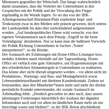
Misstrauen gegenüber der Wirtschaft. Das hänge wahrscheinlich
damit zusammen, dass die Vertreter der Unternehmen in den
Gesprächen mit der Politik und der Verwaltung den Finger
regelmäßig in die Wunde legten. So sei das von der IHK-
Arbeitsgemeinschaft Rheinland-Pfalz erarbeitete Impf- und
Testkonzept zwar in den Medien sehr präsent gewesen, doch seitens
der Landespolitik bis dato eher zurückhaltend aufgenommen
worden. „Auf bundespolitischer Ebene wird versucht, von den
eigenen Versäumnissen nach dem Prinzip ‚Angriff ist die beste
Verteidigung‘ abzulenken. Nur so kann man die haltlosen Vorwürfe
der Politik Richtung Unternehmen in Sachen ‚Testen‘
interpretieren!“, so die Beiräte.
Der Austausch der Erfahrungen mit Home-Office-Lösungen bzw.
mobiles Arbeiten stand ebenfalls auf der Tagesordnung. Home-
Office sei vielfach eine gute Alternative, um Hygienekonzepte mit
den erforderlichen Abstandsregeln in Unternehmen zu realisieren.
Das könne aber nicht überall umgesetzt werden – vor allem nicht im
Produktions-, Wartungs- und Bau- und Montagebereich sowie
Lebensmitteleinzelhandel mit direktem Kundenkontakt. Zudem sei
festzustellen, dass den Mitarbeiter*innen mehr und mehr der direkte
persönliche Kontakt untereinander, der soziale Austausch im
Arbeitsalltag fehle. „Deutlich geworden ist aber auch, dass unsere
jahrelangen Forderungen hinsichtlich des Ausbaus der digitalen
Infrastruktur auch und vor allem im ländlichen Raum mehr als nur
berechtigt waren und bleiben!“, so der IHK-Beirat abschließend.