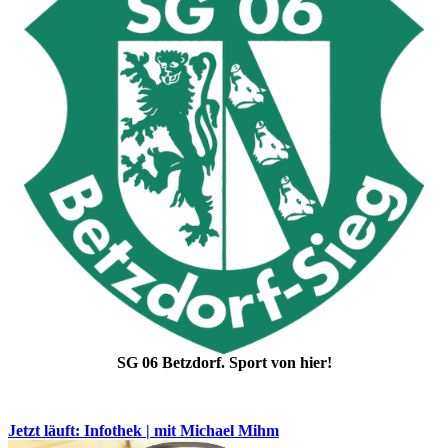
SG 06 Betzdorf. Sport von hier!
Jetzt läuft: Infothek | mit Michael Mihm