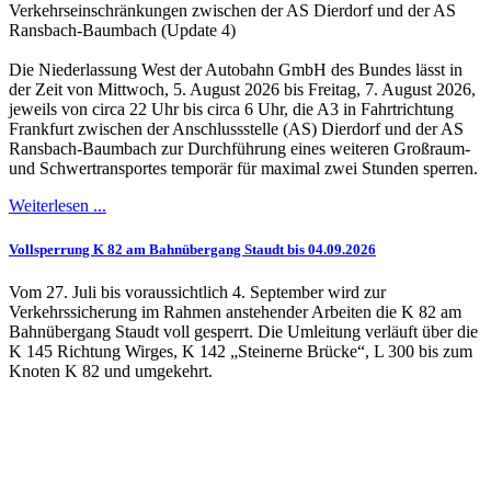
Verkehrseinschränkungen zwischen der AS Dierdorf und der AS
Ransbach-Baumbach (Update 4)
Die Niederlassung West der Autobahn GmbH des Bundes lässt in
der Zeit von Mittwoch, 5. August 2026 bis Freitag, 7. August 2026,
jeweils von circa 22 Uhr bis circa 6 Uhr, die A3 in Fahrtrichtung
Frankfurt zwischen der Anschlussstelle (AS) Dierdorf und der AS
Ransbach-Baumbach zur Durchführung eines weiteren Großraum-
und Schwertransportes temporär für maximal zwei Stunden sperren.
Weiterlesen ...
Vollsperrung K 82 am Bahnübergang Staudt bis 04.09.2026
Vom 27. Juli bis voraussichtlich 4. September wird zur
Verkehrssicherung im Rahmen anstehender Arbeiten die K 82 am
Bahnübergang Staudt voll gesperrt. Die Umleitung verläuft über die
K 145 Richtung Wirges, K 142 „Steinerne Brücke“, L 300 bis zum
Knoten K 82 und umgekehrt.