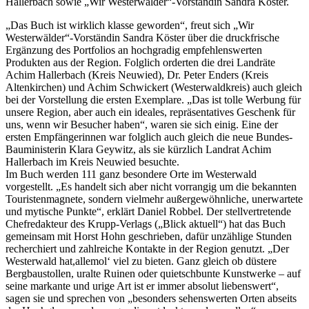
Hallerbach sowie „Wir Westerwälder“-Vorständin Sandra Köster.
„Das Buch ist wirklich klasse geworden“, freut sich „Wir
Westerwälder“-Vorständin Sandra Köster über die druckfrische
Ergänzung des Portfolios an hochgradig empfehlenswerten
Produkten aus der Region. Folglich orderten die drei Landräte
Achim Hallerbach (Kreis Neuwied), Dr. Peter Enders (Kreis
Altenkirchen) und Achim Schwickert (Westerwaldkreis) auch gleich
bei der Vorstellung die ersten Exemplare. „Das ist tolle Werbung für
unsere Region, aber auch ein ideales, repräsentatives Geschenk für
uns, wenn wir Besucher haben“, waren sie sich einig. Eine der
ersten Empfängerinnen war folglich auch gleich die neue Bundes-
Bauministerin Klara Geywitz, als sie kürzlich Landrat Achim
Hallerbach im Kreis Neuwied besuchte.
Im Buch werden 111 ganz besondere Orte im Westerwald
vorgestellt. „Es handelt sich aber nicht vorrangig um die bekannten
Touristenmagnete, sondern vielmehr außergewöhnliche, unerwartete
und mytische Punkte“, erklärt Daniel Robbel. Der stellvertretende
Chefredakteur des Krupp-Verlags („Blick aktuell“) hat das Buch
gemeinsam mit Horst Hohn geschrieben, dafür unzählige Stunden
recherchiert und zahlreiche Kontakte in der Region genutzt. „Der
Westerwald hat,allemol‘ viel zu bieten. Ganz gleich ob düstere
Bergbaustollen, uralte Ruinen oder quietschbunte Kunstwerke – auf
seine markante und urige Art ist er immer absolut liebenswert“,
sagen sie und sprechen von „besonders sehenswerten Orten abseits