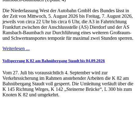
Die Niederlassung West der Autobahn GmbH des Bundes lässt in
der Zeit von Mittwoch, 5. August 2026 bis Freitag, 7. August 2026,
jeweils von circa 22 Uhr bis circa 6 Uhr, die A3 in Fahrtrichtung
Frankfurt zwischen der Anschlussstelle (AS) Dierdorf und der AS
Ransbach-Baumbach zur Durchführung eines weiteren Großraum-
und Schwertransportes temporär für maximal zwei Stunden sperren.
Weiterlesen ...
Vollsperrung K 82 am Bahnübergang Staudt bis 04.09.2026
Vom 27. Juli bis voraussichtlich 4. September wird zur
Verkehrssicherung im Rahmen anstehender Arbeiten die K 82 am
Bahnübergang Staudt voll gesperrt. Die Umleitung verläuft über die
K 145 Richtung Wirges, K 142 „Steinerne Brücke“, L 300 bis zum
Knoten K 82 und umgekehrt.