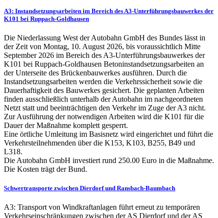
A3: Instandsetzungsarbeiten im Bereich des A3-Unterführungsbauwerkes der
K101 bei Ruppach-Goldhausen
Die Niederlassung West der Autobahn GmbH des Bundes lässt in
der Zeit von Montag, 10. August 2026, bis voraussichtlich Mitte
September 2026 im Bereich des A3-Unterführungsbauwerkes der
K101 bei Ruppach-Goldhausen Betoninstandsetzungsarbeiten an
der Unterseite des Brückenbauwerkes ausführen. Durch die
Instandsetzungsarbeiten werden die Verkehrssicherheit sowie die
Dauerhaftigkeit des Bauwerkes gesichert. Die geplanten Arbeiten
finden ausschließlich unterhalb der Autobahn im nachgeordneten
Netzt statt und beeinträchtigen den Verkehr im Zuge der A3 nicht.
Zur Ausführung der notwendigen Arbeiten wird die K101 für die
Dauer der Maßnahme komplett gesperrt.
Eine örtliche Umleitung im Basisnetz wird eingerichtet und führt die
Verkehrsteilnehmenden über die K153, K103, B255, B49 und
L318.
Die Autobahn GmbH investiert rund 250.00 Euro in die Maßnahme.
Die Kosten trägt der Bund.
Schwertransporte zwischen Dierdorf und Ransbach-Baumbach
A3: Transport von Windkraftanlagen führt erneut zu temporären
Verkehrseinschränkungen zwischen der AS Dierdorf und der AS