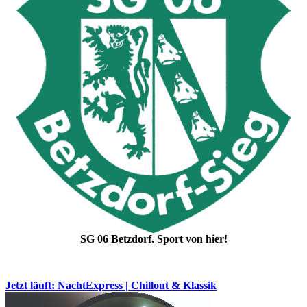
SG 06 Betzdorf. Sport von hier!
Jetzt läuft: NachtExpress | Chillout & Klassik