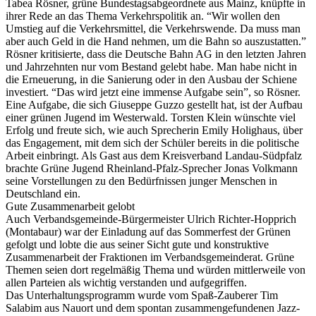
Tabea Rösner, grüne Bundestagsabgeordnete aus Mainz, knüpfte in
ihrer Rede an das Thema Verkehrspolitik an. “Wir wollen den
Umstieg auf die Verkehrsmittel, die Verkehrswende. Da muss man
aber auch Geld in die Hand nehmen, um die Bahn so auszustatten.”
Rösner kritisierte, dass die Deutsche Bahn AG in den letzten Jahren
und Jahrzehnten nur vom Bestand gelebt habe. Man habe nicht in
die Erneuerung, in die Sanierung oder in den Ausbau der Schiene
investiert. “Das wird jetzt eine immense Aufgabe sein”, so Rösner.
Eine Aufgabe, die sich Giuseppe Guzzo gestellt hat, ist der Aufbau
einer grünen Jugend im Westerwald. Torsten Klein wünschte viel
Erfolg und freute sich, wie auch Sprecherin Emily Holighaus, über
das Engagement, mit dem sich der Schüler bereits in die politische
Arbeit einbringt. Als Gast aus dem Kreisverband Landau-Südpfalz
brachte Grüne Jugend Rheinland-Pfalz-Sprecher Jonas Volkmann
seine Vorstellungen zu den Bedürfnissen junger Menschen in
Deutschland ein.
Gute Zusammenarbeit gelobt
Auch Verbandsgemeinde-Bürgermeister Ulrich Richter-Hopprich
(Montabaur) war der Einladung auf das Sommerfest der Grünen
gefolgt und lobte die aus seiner Sicht gute und konstruktive
Zusammenarbeit der Fraktionen im Verbandsgemeinderat. Grüne
Themen seien dort regelmäßig Thema und würden mittlerweile von
allen Parteien als wichtig verstanden und aufgegriffen.
Das Unterhaltungsprogramm wurde vom Spaß-Zauberer Tim
Salabim aus Nauort und dem spontan zusammengefundenen Jazz-