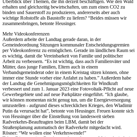
Überblick über Themen, die ihn derzeit beschäftigen. Wie den Wald
erhalten und gleichzeitig bewirtschaften, um zum einen CO2 zu
binden und Sauerstoff zu produzieren, andererseits aber auch
wichtige Rohstoffe als Baustoffe zu liefern? “Beides müssen wir
zusammenbringen, betonte Heusinger.
Mehr Videokonferenzen
Außerdem arbeite der Landtag gerade daran, in der
Gemeindeordnung Sitzungen kommunaler Entscheidungsgremien
per Videokonferenz zu ermöglichen. Gerade im ländlichen Raum sei
es wichtig, damit die Vereinbarkeit von Familie und politischer
Arbeit zu verbessern. “Es ist wichtig, dass auch Familienväter und
Mütter, dass junge Familien, Eltern auch in einem
Verbandsgemeinderat oder in einem Kreistag sitzen können, ohne
immer eine Stunde vorher eine Anfahrt zu haben.” Außerdem habe
der Landtag die Genehmigungsmöglichkeiten für Windkraft
verbessert und zum 1. Januar 2023 eine Fotovoltaik-Pflicht auf neue
Gewerbegebiete und auf neue Parkplätze eingeführt. “Ich glaube,
wir können momentan nicht genug tun, um die Energieversorgung
umzustellen - aufgrund dieses schrecklichen Krieges, den Wladimir
Putin da verursacht hat”, betonte von Heusinger. Freuen konnte sich
von Heusinger über die Einstellung von landesweit sieben
Radverkehrs-Beauftragten beim LBM, damit bei der
Straßenplanung automatisch der Radverkehr mitgedacht wird.
Rösner: “Wir wollen eine Verkehrswende!”