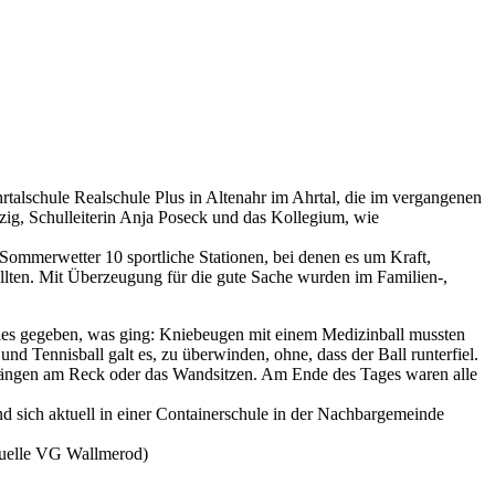
Ahrtalschule Realschule Plus in Altenahr im Ahrtal, die im vergangenen
zig, Schulleiterin Anja Poseck und das Kollegium, wie
ommerwetter 10 sportliche Stationen, bei denen es um Kraft,
ollten. Mit Überzeugung für die gute Sache wurden im Familien-,
lles gegeben, was ging: Kniebeugen mit einem Medizinball mussten
 Tennisball galt es, zu überwinden, ohne, dass der Ball runterfiel.
Hängen am Reck oder das Wandsitzen. Am Ende des Tages waren alle
nd sich aktuell in einer Containerschule in der Nachbargemeinde
(Quelle VG Wallmerod)