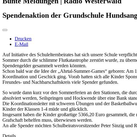
Bunte Meldungen | Radio Westerwald
Spendenaktion der Grundschule Hundsange
Drucken
E-Mail
Auf Initiative des Schulelternbeirates hat sich unsere Schule verpflic
Sommer durch die schlimme Flutkatastrophe zerstört wurde, zu übern
Spendengelder gesammelt werden könnten.
Schon bald war die Idee der „Ahrtal-Summer-Games“ geboren: Am 13. 
Koordination und Geschick ging. Vorab hatten sich alle Kinder Spons
Freundes- und Nachbarschaftskreis viele Spender gefunden.
So wurde dann kurz vor den Sommerferien an den Stationen, die durc
absolviert werden, Seilspringen und Hockwende über eine Bank stande
Die Koordinationsleiter mit schweren Übungen und der Basketballwu
Kinder der Klassen 1-4 müde und glücklich.
Insgesamt haben die Kinder großartige 5366,20 Euro gesammelt, die n
Grafschaft behelfen muss, überwiesen werden.
An alle Spender möchten Schulbeiratsvorsitzender Peter Sinzig und 
Details