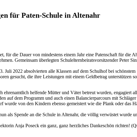
n für Paten-Schule in Altenahr
htet, für die Dauer von mindestens einem Jahr eine Patenschaft für die 
ehmen. Gemeinsam überlegten Schulelternbeiratsvorsitzender Peter Sin
Juli 2022 absolvierten alle Klassen auf dem Schulhof bei schönstem S
oren gesucht, die ihre Leistungen mit einem Geldbetrag unterstützen s
h ehrenamtlich helfende Mütter und Väter betreut wurden, engagiert a
n auf dem Programm und auch einen Balancierparcours mit Schläger und
rf wurde von den Kindern ebenso gemeistert wie die Plank oder das 
un als Spende an die Schule in Altenahr, die völlig verwüstet wurde u
Rektorin Anja Poseck ein ganz, ganz herzliches Dankeschön richten! 