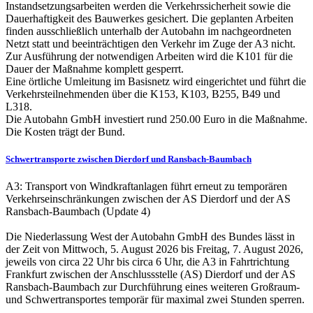
Instandsetzungsarbeiten werden die Verkehrssicherheit sowie die
Dauerhaftigkeit des Bauwerkes gesichert. Die geplanten Arbeiten
finden ausschließlich unterhalb der Autobahn im nachgeordneten
Netzt statt und beeinträchtigen den Verkehr im Zuge der A3 nicht.
Zur Ausführung der notwendigen Arbeiten wird die K101 für die
Dauer der Maßnahme komplett gesperrt.
Eine örtliche Umleitung im Basisnetz wird eingerichtet und führt die
Verkehrsteilnehmenden über die K153, K103, B255, B49 und
L318.
Die Autobahn GmbH investiert rund 250.00 Euro in die Maßnahme.
Die Kosten trägt der Bund.
Schwertransporte zwischen Dierdorf und Ransbach-Baumbach
A3: Transport von Windkraftanlagen führt erneut zu temporären
Verkehrseinschränkungen zwischen der AS Dierdorf und der AS
Ransbach-Baumbach (Update 4)
Die Niederlassung West der Autobahn GmbH des Bundes lässt in
der Zeit von Mittwoch, 5. August 2026 bis Freitag, 7. August 2026,
jeweils von circa 22 Uhr bis circa 6 Uhr, die A3 in Fahrtrichtung
Frankfurt zwischen der Anschlussstelle (AS) Dierdorf und der AS
Ransbach-Baumbach zur Durchführung eines weiteren Großraum-
und Schwertransportes temporär für maximal zwei Stunden sperren.