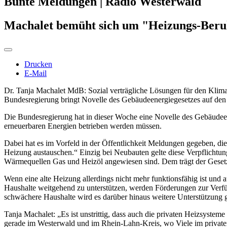
Bunte Meldungen | Radio Westerwald
Machalet bemüht sich um "Heizungs-Ber
Drucken
E-Mail
Dr. Tanja Machalet MdB: Sozial verträgliche Lösungen für den Kli
Bundesregierung bringt Novelle des Gebäudeenergiegesetzes auf de
Die Bundesregierung hat in dieser Woche eine Novelle des Gebäudee
erneuerbaren Energien betrieben werden müssen.
Dabei hat es im Vorfeld in der Öffentlichkeit Meldungen gegeben, di
Heizung austauschen.“ Einzig bei Neubauten gelte diese Verpflichtun
Wärmequellen Gas und Heizöl angewiesen sind. Dem trägt der Gesetz
Wenn eine alte Heizung allerdings nicht mehr funktionsfähig ist und 
Haushalte weitgehend zu unterstützen, werden Förderungen zur Verfüg
schwächere Haushalte wird es darüber hinaus weitere Unterstützung
Tanja Machalet: „Es ist unstrittig, dass auch die privaten Heizsystem
gerade im Westerwald und im Rhein-Lahn-Kreis, wo Viele im private