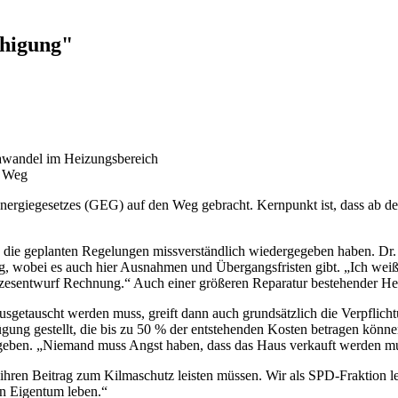
uhigung"
mawandel im Heizungsbereich
n Weg
nergiegesetzes (GEG) auf den Weg gebracht. Kernpunkt ist, dass ab 
e die geplanten Regelungen missverständlich wiedergegeben haben. Dr. 
g, wobei es auch hier Ausnahmen und Übergangsfristen gibt. „Ich weiß,
esentwurf Rechnung.“ Auch einer größeren Reparatur bestehender Hei
ausgetauscht werden muss, greift dann auch grundsätzlich die Verpflich
ung gestellt, die bis zu 50 % der entstehenden Kosten betragen können
 geben. „Niemand muss Angst haben, dass das Haus verkauft werden m
e ihren Beitrag zum Kilmaschutz leisten müssen. Wir als SPD-Fraktion le
n Eigentum leben.“