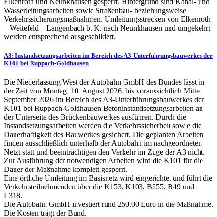
Elkenroth und Neunkhausen gesperrt. Hintergrund sind Kanal- und
Wasserleitungsarbeiten sowie Straßenbau- beziehungsweise
Verkehrssicherungsmaßnahmen. Umleitungsstrecken von Elkenroth
– Weitefeld – Langenbach b. K. nach Neunkhausen und umgekehrt
werden entsprechend ausgeschildert.
A3: Instandsetzungsarbeiten im Bereich des A3-Unterführungsbauwerkes der
K101 bei Ruppach-Goldhausen
Die Niederlassung West der Autobahn GmbH des Bundes lässt in
der Zeit von Montag, 10. August 2026, bis voraussichtlich Mitte
September 2026 im Bereich des A3-Unterführungsbauwerkes der
K101 bei Ruppach-Goldhausen Betoninstandsetzungsarbeiten an
der Unterseite des Brückenbauwerkes ausführen. Durch die
Instandsetzungsarbeiten werden die Verkehrssicherheit sowie die
Dauerhaftigkeit des Bauwerkes gesichert. Die geplanten Arbeiten
finden ausschließlich unterhalb der Autobahn im nachgeordneten
Netzt statt und beeinträchtigen den Verkehr im Zuge der A3 nicht.
Zur Ausführung der notwendigen Arbeiten wird die K101 für die
Dauer der Maßnahme komplett gesperrt.
Eine örtliche Umleitung im Basisnetz wird eingerichtet und führt die
Verkehrsteilnehmenden über die K153, K103, B255, B49 und
L318.
Die Autobahn GmbH investiert rund 250.00 Euro in die Maßnahme.
Die Kosten trägt der Bund.