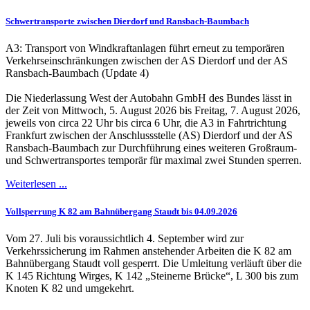
Schwertransporte zwischen Dierdorf und Ransbach-Baumbach
A3: Transport von Windkraftanlagen führt erneut zu temporären
Verkehrseinschränkungen zwischen der AS Dierdorf und der AS
Ransbach-Baumbach (Update 4)
Die Niederlassung West der Autobahn GmbH des Bundes lässt in
der Zeit von Mittwoch, 5. August 2026 bis Freitag, 7. August 2026,
jeweils von circa 22 Uhr bis circa 6 Uhr, die A3 in Fahrtrichtung
Frankfurt zwischen der Anschlussstelle (AS) Dierdorf und der AS
Ransbach-Baumbach zur Durchführung eines weiteren Großraum-
und Schwertransportes temporär für maximal zwei Stunden sperren.
Weiterlesen ...
Vollsperrung K 82 am Bahnübergang Staudt bis 04.09.2026
Vom 27. Juli bis voraussichtlich 4. September wird zur
Verkehrssicherung im Rahmen anstehender Arbeiten die K 82 am
Bahnübergang Staudt voll gesperrt. Die Umleitung verläuft über die
K 145 Richtung Wirges, K 142 „Steinerne Brücke“, L 300 bis zum
Knoten K 82 und umgekehrt.