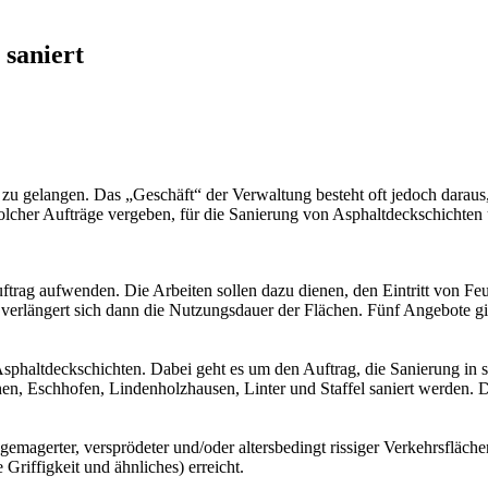
saniert
t zu gelangen. Das „Geschäft“ der Verwaltung besteht oft jedoch daraus,
olcher Aufträge vergeben, für die Sanierung von Asphaltdeckschichten
ag aufwenden. Die Arbeiten sollen dazu dienen, den Eintritt von Feuc
erlängert sich dann die Nutzungsdauer der Flächen. Fünf Angebote gin
n Asphaltdeckschichten. Dabei geht es um den Auftrag, die Sanierung i
chen, Eschhofen, Lindenholzhausen, Linter und Staffel saniert werden
sgemagerter, versprödeter und/oder altersbedingt rissiger Verkehrsfläch
riffigkeit und ähnliches) erreicht.