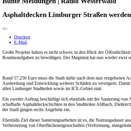
Bunte Meldungen | Radio Westerwald
Asphaltdecken Limburger Straßen werden 
Drucken
E-Mail
Große Projekte haben es nicht schwer, in den Blick der Öffentlichkei
Routineaufgaben zu bewältigen. Der Magistrat hat nun wieder zwei s
Rund 57.250 Euro muss die Stadt dafür nach dem nun vergebenen Auftr
Ausbreitung und Entwicklung weiterer Schäden zu verzögern. Damit v
allen Limburger Stadtteilen sowie im ICE-Gebiet statt.
Ein zweiter Auftrag beschäftigt sich ebenfalls mit der Sanierung vo
schafhafte Asphaltdeckschichten in den Stadtteilen Ahlbach, Dietkir
der Stadt gingen sechs Angebote ein.
Ebenfalls Ziel dieser Sanierungsarbeiten ist es, die Nutzungsdauer au
Verbesserung von Oberflächeneigenschaften (Verformung, mangelnde G