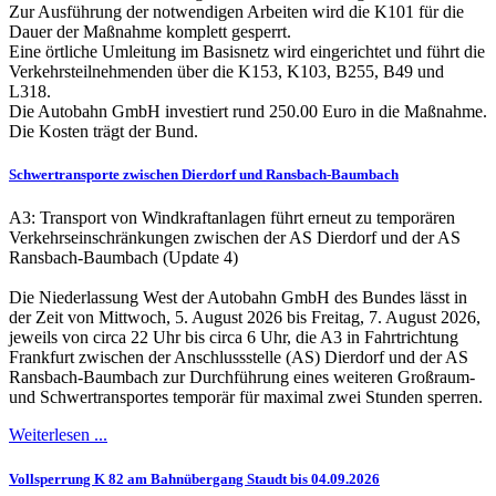
Zur Ausführung der notwendigen Arbeiten wird die K101 für die
Dauer der Maßnahme komplett gesperrt.
Eine örtliche Umleitung im Basisnetz wird eingerichtet und führt die
Verkehrsteilnehmenden über die K153, K103, B255, B49 und
L318.
Die Autobahn GmbH investiert rund 250.00 Euro in die Maßnahme.
Die Kosten trägt der Bund.
Schwertransporte zwischen Dierdorf und Ransbach-Baumbach
A3: Transport von Windkraftanlagen führt erneut zu temporären
Verkehrseinschränkungen zwischen der AS Dierdorf und der AS
Ransbach-Baumbach (Update 4)
Die Niederlassung West der Autobahn GmbH des Bundes lässt in
der Zeit von Mittwoch, 5. August 2026 bis Freitag, 7. August 2026,
jeweils von circa 22 Uhr bis circa 6 Uhr, die A3 in Fahrtrichtung
Frankfurt zwischen der Anschlussstelle (AS) Dierdorf und der AS
Ransbach-Baumbach zur Durchführung eines weiteren Großraum-
und Schwertransportes temporär für maximal zwei Stunden sperren.
Weiterlesen ...
Vollsperrung K 82 am Bahnübergang Staudt bis 04.09.2026