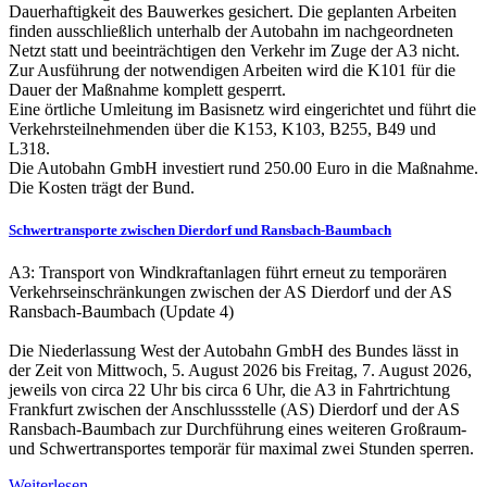
Dauerhaftigkeit des Bauwerkes gesichert. Die geplanten Arbeiten
finden ausschließlich unterhalb der Autobahn im nachgeordneten
Netzt statt und beeinträchtigen den Verkehr im Zuge der A3 nicht.
Zur Ausführung der notwendigen Arbeiten wird die K101 für die
Dauer der Maßnahme komplett gesperrt.
Eine örtliche Umleitung im Basisnetz wird eingerichtet und führt die
Verkehrsteilnehmenden über die K153, K103, B255, B49 und
L318.
Die Autobahn GmbH investiert rund 250.00 Euro in die Maßnahme.
Die Kosten trägt der Bund.
Schwertransporte zwischen Dierdorf und Ransbach-Baumbach
A3: Transport von Windkraftanlagen führt erneut zu temporären
Verkehrseinschränkungen zwischen der AS Dierdorf und der AS
Ransbach-Baumbach (Update 4)
Die Niederlassung West der Autobahn GmbH des Bundes lässt in
der Zeit von Mittwoch, 5. August 2026 bis Freitag, 7. August 2026,
jeweils von circa 22 Uhr bis circa 6 Uhr, die A3 in Fahrtrichtung
Frankfurt zwischen der Anschlussstelle (AS) Dierdorf und der AS
Ransbach-Baumbach zur Durchführung eines weiteren Großraum-
und Schwertransportes temporär für maximal zwei Stunden sperren.
Weiterlesen ...