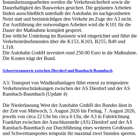
Instandsetzungsarbeiten werden die Verkehrssicherheit sowie die
Dauerhaftigkeit des Bauwerkes gesichert. Die geplanten Arbeiten
finden ausschließlich unterhalb der Autobahn im nachgeordneten
Netzt statt und beeinträchtigen den Verkehr im Zuge der A3 nicht.
Zur Ausführung der notwendigen Arbeiten wird die K101 für die
Dauer der Maßnahme komplett gesperrt.
Eine örtliche Umleitung im Basisnetz wird eingerichtet und führt die
Verkehrsteilnehmenden über die K153, K103, B255, B49 und
L318.
Die Autobahn GmbH investiert rund 250.00 Euro in die Maßnahme.
Die Kosten trägt der Bund.
Schwertransporte zwischen Dierdorf und Ransbach-Baumbach
A3: Transport von Windkraftanlagen führt erneut zu temporären
Verkehrseinschränkungen zwischen der AS Dierdorf und der AS
Ransbach-Baumbach (Update 4)
Die Niederlassung West der Autobahn GmbH des Bundes lässt in
der Zeit von Mittwoch, 5. August 2026 bis Freitag, 7. August 2026,
jeweils von circa 22 Uhr bis circa 6 Uhr, die A3 in Fahrtrichtung
Frankfurt zwischen der Anschlussstelle (AS) Dierdorf und der AS
Ransbach-Baumbach zur Durchführung eines weiteren Großraum-
und Schwertransportes temporär für maximal zwei Stunden sperren.