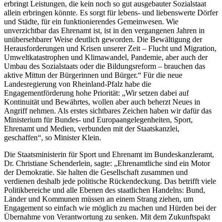
erbringt Leistungen, die kein noch so gut ausgebauter Sozialstaat
allein erbringen könnte. Es sorgt für lebens- und liebenswerte Dörfer
und Städte, für ein funktionierendes Gemeinwesen. Wie
unverzichtbar das Ehrenamt ist, ist in den vergangenen Jahren in
unübersehbarer Weise deutlich geworden. Die Bewältigung der
Herausforderungen und Krisen unserer Zeit – Flucht und Migration,
Umweltkatastrophen und Klimawandel, Pandemie, aber auch der
Umbau des Sozialstaats oder die Bildungsreform – brauchen das
aktive Mittun der Bürgerinnen und Bürger.“ Für die neue
Landesregierung von Rheinland-Pfalz habe die
Engagementförderung hohe Priorität: „Wir setzen dabei auf
Kontinuität und Bewährtes, wollen aber auch beherzt Neues in
Angriff nehmen. Als erstes sichtbares Zeichen haben wir dafür das
Ministerium für Bundes- und Europaangelegenheiten, Sport,
Ehrenamt und Medien, verbunden mit der Staatskanzlei,
geschaffen“, so Minister Klein.
Die Staatsministerin für Sport und Ehrenamt im Bundeskanzleramt,
Dr. Christiane Schenderlein, sagte: „Ehrenamtliche sind ein Motor
der Demokratie. Sie halten die Gesellschaft zusammen und
verdienen deshalb jede politische Rückendeckung. Das betrifft viele
Politikbereiche und alle Ebenen des staatlichen Handelns: Bund,
Länder und Kommunen müssen an einem Strang ziehen, um
Engagement so einfach wie möglich zu machen und Hürden bei der
Übernahme von Verantwortung zu senken. Mit dem Zukunftspakt