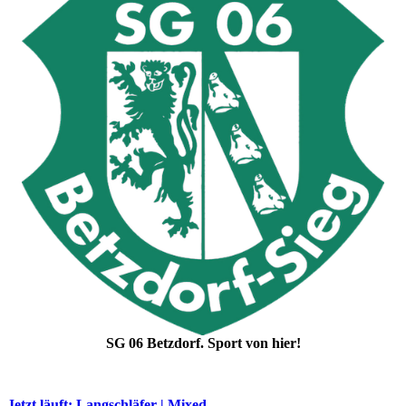
SG 06 Betzdorf. Sport von hier!
Jetzt läuft: Langschläfer | Mixed