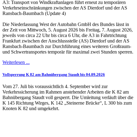
A3: Transport von Windkraftanlagen führt erneut zu temporären
Verkehrseinschränkungen zwischen der AS Dierdorf und der AS
Ransbach-Baumbach (Update 4)
Die Niederlassung West der Autobahn GmbH des Bundes lässt in
der Zeit von Mittwoch, 5. August 2026 bis Freitag, 7. August 2026,
jeweils von circa 22 Uhr bis circa 6 Uhr, die A3 in Fahrtrichtung
Frankfurt zwischen der Anschlussstelle (AS) Dierdorf und der AS
Ransbach-Baumbach zur Durchführung eines weiteren Großraum-
und Schwertransportes temporär für maximal zwei Stunden sperren.
Weiterlesen ...
Vollsperrung K 82 am Bahnübergang Staudt bis 04.09.2026
Vom 27. Juli bis voraussichtlich 4. September wird zur
Verkehrssicherung im Rahmen anstehender Arbeiten die K 82 am
Bahnübergang Staudt voll gesperrt. Die Umleitung verläuft über die
K 145 Richtung Wirges, K 142 „Steinerne Brücke“, L 300 bis zum
Knoten K 82 und umgekehrt.