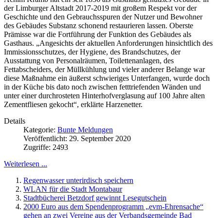
der Limburger Altstadt 2017-2019 mit großem Respekt vor der
Geschichte und den Gebrauchsspuren der Nutzer und Bewohner
des Gebäudes Substanz schonend restaurieren lassen. Oberste
Prämisse war die Fortführung der Funktion des Gebäudes als
Gasthaus. „Angesichts der aktuellen Anforderungen hinsichtlich des
Immissionsschutzes, der Hygiene, des Brandschutzes, der
Ausstattung von Personalräumen, Toilettenanlagen, des
Fettabscheiders, der Müllkühlung und vieler anderer Belange war
diese Maßnahme ein äußerst schwieriges Unterfangen, wurde doch
in der Küche bis dato noch zwischen fetttriefenden Wänden und
unter einer durchrosteten Hinterhofverglasung auf 100 Jahre alten
Zementfliesen gekocht“, erklärte Harzenetter.
Details
Kategorie:
Bunte Meldungen
Veröffentlicht: 29. September 2020
Zugriffe: 2493
Weiterlesen ...
Regenwasser unterirdisch speichern
WLAN für die Stadt Montabaur
Stadtbücherei Betzdorf gewinnt Lesegutschein
2000 Euro aus dem Spendenprogramm „evm-Ehrensache“
gehen an zwei Vereine aus der Verbandsgemeinde Bad