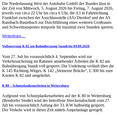
Die Niederlassung West der Autobahn GmbH des Bundes lässt in
der Zeit von Mittwoch, 5. August 2026 bis Freitag, 7. August 2026,
jeweils von circa 22 Uhr bis circa 6 Uhr, die A3 in Fahrtrichtung
Frankfurt zwischen der Anschlussstelle (AS) Dierdorf und der AS
Ransbach-Baumbach zur Durchführung eines weiteren Großraum-
und Schwertransportes temporär für maximal zwei Stunden sperren.
Weiterlesen ...
Vollsperrung K 82 am Bahnübergang Staudt bis 04.09.2026
Vom 27. Juli bis voraussichtlich 4. September wird zur
Verkehrssicherung im Rahmen anstehender Arbeiten die K 82 am
Bahnübergang Staudt voll gesperrt. Die Umleitung verläuft über die
K 145 Richtung Wirges, K 142 „Steinerne Brücke“, L 300 bis zum
Knoten K 82 und umgekehrt.
K 80 – Schutzplankenarbeiten in Weitersburg
Aufgrund von Schutzplankenarbeiten auf der K 80 in Weitersburg
(Bendorfer Straße) wird der betroffene Streckenabschnitt vom 27.
Juli bis voraussichtlich Anfang der 33. KW halbseitig gesperrt.
Der Verkehr wird in dieser Zeit mittels Ampelanlage geregelt.