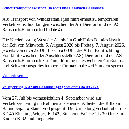
Schwertransporte zwischen Dierdorf und Ransbach-Baumbach
A3: Transport von Windkraftanlagen führt erneut zu temporären
Verkehrseinschränkungen zwischen der AS Dierdorf und der AS
Ransbach-Baumbach (Update 4)
Die Niederlassung West der Autobahn GmbH des Bundes lässt in
der Zeit von Mittwoch, 5. August 2026 bis Freitag, 7. August 2026,
jeweils von circa 22 Uhr bis circa 6 Uhr, die A3 in Fahrtrichtung
Frankfurt zwischen der Anschlussstelle (AS) Dierdorf und der AS
Ransbach-Baumbach zur Durchführung eines weiteren Großraum-
und Schwertransportes temporär für maximal zwei Stunden sperren.
Weiterlesen ...
Vollsperrung K 82 am Bahnübergang Staudt bis 04.09.2026
Vom 27. Juli bis voraussichtlich 4. September wird zur
Verkehrssicherung im Rahmen anstehender Arbeiten die K 82 am
Bahnübergang Staudt voll gesperrt. Die Umleitung verläuft über die
K 145 Richtung Wirges, K 142 „Steinerne Brücke“, L 300 bis zum
Knoten K 82 und umgekehrt.