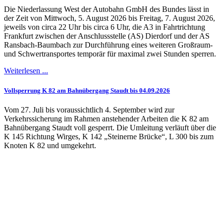
Die Niederlassung West der Autobahn GmbH des Bundes lässt in
der Zeit von Mittwoch, 5. August 2026 bis Freitag, 7. August 2026,
jeweils von circa 22 Uhr bis circa 6 Uhr, die A3 in Fahrtrichtung
Frankfurt zwischen der Anschlussstelle (AS) Dierdorf und der AS
Ransbach-Baumbach zur Durchführung eines weiteren Großraum-
und Schwertransportes temporär für maximal zwei Stunden sperren.
Weiterlesen ...
Vollsperrung K 82 am Bahnübergang Staudt bis 04.09.2026
Vom 27. Juli bis voraussichtlich 4. September wird zur
Verkehrssicherung im Rahmen anstehender Arbeiten die K 82 am
Bahnübergang Staudt voll gesperrt. Die Umleitung verläuft über die
K 145 Richtung Wirges, K 142 „Steinerne Brücke“, L 300 bis zum
Knoten K 82 und umgekehrt.