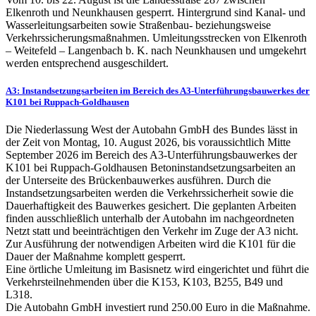
Elkenroth und Neunkhausen gesperrt. Hintergrund sind Kanal- und
Wasserleitungsarbeiten sowie Straßenbau- beziehungsweise
Verkehrssicherungsmaßnahmen. Umleitungsstrecken von Elkenroth
– Weitefeld – Langenbach b. K. nach Neunkhausen und umgekehrt
werden entsprechend ausgeschildert.
A3: Instandsetzungsarbeiten im Bereich des A3-Unterführungsbauwerkes der
K101 bei Ruppach-Goldhausen
Die Niederlassung West der Autobahn GmbH des Bundes lässt in
der Zeit von Montag, 10. August 2026, bis voraussichtlich Mitte
September 2026 im Bereich des A3-Unterführungsbauwerkes der
K101 bei Ruppach-Goldhausen Betoninstandsetzungsarbeiten an
der Unterseite des Brückenbauwerkes ausführen. Durch die
Instandsetzungsarbeiten werden die Verkehrssicherheit sowie die
Dauerhaftigkeit des Bauwerkes gesichert. Die geplanten Arbeiten
finden ausschließlich unterhalb der Autobahn im nachgeordneten
Netzt statt und beeinträchtigen den Verkehr im Zuge der A3 nicht.
Zur Ausführung der notwendigen Arbeiten wird die K101 für die
Dauer der Maßnahme komplett gesperrt.
Eine örtliche Umleitung im Basisnetz wird eingerichtet und führt die
Verkehrsteilnehmenden über die K153, K103, B255, B49 und
L318.
Die Autobahn GmbH investiert rund 250.00 Euro in die Maßnahme.