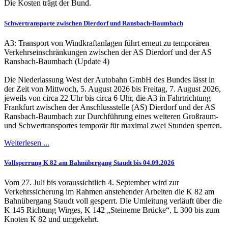
Die Kosten trägt der Bund.
Schwertransporte zwischen Dierdorf und Ransbach-Baumbach
A3: Transport von Windkraftanlagen führt erneut zu temporären
Verkehrseinschränkungen zwischen der AS Dierdorf und der AS
Ransbach-Baumbach (Update 4)
Die Niederlassung West der Autobahn GmbH des Bundes lässt in
der Zeit von Mittwoch, 5. August 2026 bis Freitag, 7. August 2026,
jeweils von circa 22 Uhr bis circa 6 Uhr, die A3 in Fahrtrichtung
Frankfurt zwischen der Anschlussstelle (AS) Dierdorf und der AS
Ransbach-Baumbach zur Durchführung eines weiteren Großraum-
und Schwertransportes temporär für maximal zwei Stunden sperren.
Weiterlesen ...
Vollsperrung K 82 am Bahnübergang Staudt bis 04.09.2026
Vom 27. Juli bis voraussichtlich 4. September wird zur
Verkehrssicherung im Rahmen anstehender Arbeiten die K 82 am
Bahnübergang Staudt voll gesperrt. Die Umleitung verläuft über die
K 145 Richtung Wirges, K 142 „Steinerne Brücke“, L 300 bis zum
Knoten K 82 und umgekehrt.