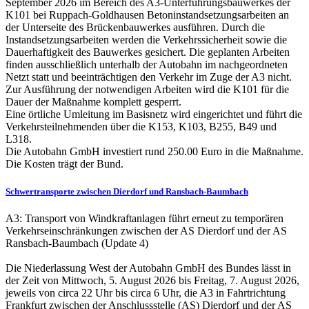
September 2026 im Bereich des A3-Unterführungsbauwerkes der
K101 bei Ruppach-Goldhausen Betoninstandsetzungsarbeiten an
der Unterseite des Brückenbauwerkes ausführen. Durch die
Instandsetzungsarbeiten werden die Verkehrssicherheit sowie die
Dauerhaftigkeit des Bauwerkes gesichert. Die geplanten Arbeiten
finden ausschließlich unterhalb der Autobahn im nachgeordneten
Netzt statt und beeinträchtigen den Verkehr im Zuge der A3 nicht.
Zur Ausführung der notwendigen Arbeiten wird die K101 für die
Dauer der Maßnahme komplett gesperrt.
Eine örtliche Umleitung im Basisnetz wird eingerichtet und führt die
Verkehrsteilnehmenden über die K153, K103, B255, B49 und
L318.
Die Autobahn GmbH investiert rund 250.00 Euro in die Maßnahme.
Die Kosten trägt der Bund.
Schwertransporte zwischen Dierdorf und Ransbach-Baumbach
A3: Transport von Windkraftanlagen führt erneut zu temporären
Verkehrseinschränkungen zwischen der AS Dierdorf und der AS
Ransbach-Baumbach (Update 4)
Die Niederlassung West der Autobahn GmbH des Bundes lässt in
der Zeit von Mittwoch, 5. August 2026 bis Freitag, 7. August 2026,
jeweils von circa 22 Uhr bis circa 6 Uhr, die A3 in Fahrtrichtung
Frankfurt zwischen der Anschlussstelle (AS) Dierdorf und der AS