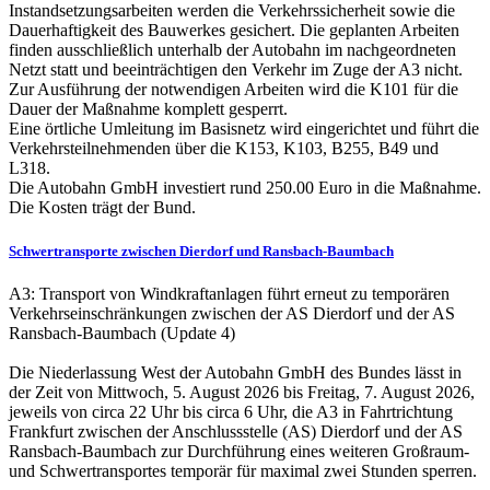
Instandsetzungsarbeiten werden die Verkehrssicherheit sowie die
Dauerhaftigkeit des Bauwerkes gesichert. Die geplanten Arbeiten
finden ausschließlich unterhalb der Autobahn im nachgeordneten
Netzt statt und beeinträchtigen den Verkehr im Zuge der A3 nicht.
Zur Ausführung der notwendigen Arbeiten wird die K101 für die
Dauer der Maßnahme komplett gesperrt.
Eine örtliche Umleitung im Basisnetz wird eingerichtet und führt die
Verkehrsteilnehmenden über die K153, K103, B255, B49 und
L318.
Die Autobahn GmbH investiert rund 250.00 Euro in die Maßnahme.
Die Kosten trägt der Bund.
Schwertransporte zwischen Dierdorf und Ransbach-Baumbach
A3: Transport von Windkraftanlagen führt erneut zu temporären
Verkehrseinschränkungen zwischen der AS Dierdorf und der AS
Ransbach-Baumbach (Update 4)
Die Niederlassung West der Autobahn GmbH des Bundes lässt in
der Zeit von Mittwoch, 5. August 2026 bis Freitag, 7. August 2026,
jeweils von circa 22 Uhr bis circa 6 Uhr, die A3 in Fahrtrichtung
Frankfurt zwischen der Anschlussstelle (AS) Dierdorf und der AS
Ransbach-Baumbach zur Durchführung eines weiteren Großraum-
und Schwertransportes temporär für maximal zwei Stunden sperren.