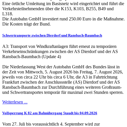
Eine örtliche Umleitung im Basisnetz wird eingerichtet und führt die
Verkehrsteilnehmenden über die K153, K103, B255, B49 und
L318.
Die Autobahn GmbH investiert rund 250.00 Euro in die Maßnahme.
Die Kosten trägt der Bund.
Schwertransporte zwischen Dierdorf und Ransbach-Baumbach
A3: Transport von Windkraftanlagen führt erneut zu temporären
Verkehrseinschränkungen zwischen der AS Dierdorf und der AS
Ransbach-Baumbach (Update 4)
Die Niederlassung West der Autobahn GmbH des Bundes lässt in
der Zeit von Mittwoch, 5. August 2026 bis Freitag, 7. August 2026,
jeweils von circa 22 Uhr bis circa 6 Uhr, die A3 in Fahrtrichtung
Frankfurt zwischen der Anschlussstelle (AS) Dierdorf und der AS
Ransbach-Baumbach zur Durchführung eines weiteren Großraum-
und Schwertransportes temporär für maximal zwei Stunden sperren.
Weiterlesen ...
Vollsperrung K 82 am Bahnübergang Staudt bis 04.09.2026
Vom 27. Juli bis voraussichtlich 4. September wird zur