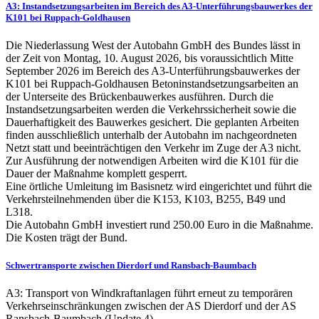
A3: Instandsetzungsarbeiten im Bereich des A3-Unterführungsbauwerkes der
K101 bei Ruppach-Goldhausen
Die Niederlassung West der Autobahn GmbH des Bundes lässt in
der Zeit von Montag, 10. August 2026, bis voraussichtlich Mitte
September 2026 im Bereich des A3-Unterführungsbauwerkes der
K101 bei Ruppach-Goldhausen Betoninstandsetzungsarbeiten an
der Unterseite des Brückenbauwerkes ausführen. Durch die
Instandsetzungsarbeiten werden die Verkehrssicherheit sowie die
Dauerhaftigkeit des Bauwerkes gesichert. Die geplanten Arbeiten
finden ausschließlich unterhalb der Autobahn im nachgeordneten
Netzt statt und beeinträchtigen den Verkehr im Zuge der A3 nicht.
Zur Ausführung der notwendigen Arbeiten wird die K101 für die
Dauer der Maßnahme komplett gesperrt.
Eine örtliche Umleitung im Basisnetz wird eingerichtet und führt die
Verkehrsteilnehmenden über die K153, K103, B255, B49 und
L318.
Die Autobahn GmbH investiert rund 250.00 Euro in die Maßnahme.
Die Kosten trägt der Bund.
Schwertransporte zwischen Dierdorf und Ransbach-Baumbach
A3: Transport von Windkraftanlagen führt erneut zu temporären
Verkehrseinschränkungen zwischen der AS Dierdorf und der AS
Ransbach-Baumbach (Update 4)