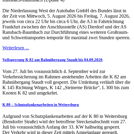
Die Niederlassung West der Autobahn GmbH des Bundes lässt in
der Zeit von Mittwoch, 5. August 2026 bis Freitag, 7. August 2026,
jeweils von circa 22 Uhr bis circa 6 Uhr, die A3 in Fahrtrichtung
Frankfurt zwischen der Anschlussstelle (AS) Dierdorf und der AS
Ransbach-Baumbach zur Durchführung eines weiteren Großraum-
und Schwertransportes temporär für maximal zwei Stunden sperren.
Weiterlesen ...
Vollsperrung K 82 am Bahnübergang Staudt bis 04.09.2026
Vom 27. Juli bis voraussichtlich 4. September wird zur
Verkehrssicherung im Rahmen anstehender Arbeiten die K 82 am
Bahnübergang Staudt voll gesperrt. Die Umleitung verläuft über die
K 145 Richtung Wirges, K 142 „Steinerne Brücke“, L 300 bis zum
Knoten K 82 und umgekehrt.
K 80 – Schutzplankenarbeiten in Weitersburg
Aufgrund von Schutzplankenarbeiten auf der K 80 in Weitersburg
(Bendorfer Straße) wird der betroffene Streckenabschnitt vom 27.
Juli bis voraussichtlich Anfang der 33. KW halbseitig gesperrt.
Der Verkehr wird in dieser Zeit mittels Ampelanlage geregelt.