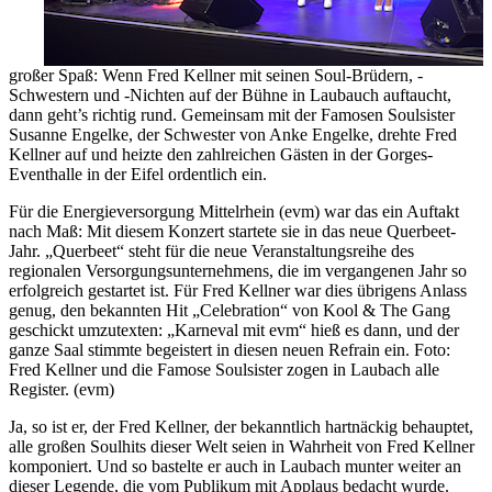
großer Spaß: Wenn Fred Kellner mit seinen Soul-Brüdern, -
Schwestern und -Nichten auf der Bühne in Laubauch auftaucht,
dann geht’s richtig rund. Gemeinsam mit der Famosen Soulsister
Susanne Engelke, der Schwester von Anke Engelke, drehte Fred
Kellner auf und heizte den zahlreichen Gästen in der Gorges-
Eventhalle in der Eifel ordentlich ein.
Für die Energieversorgung Mittelrhein (evm) war das ein Auftakt
nach Maß: Mit diesem Konzert startete sie in das neue Querbeet-
Jahr. „Querbeet“ steht für die neue Veranstaltungsreihe des
regionalen Versorgungsunternehmens, die im vergangenen Jahr so
erfolgreich gestartet ist. Für Fred Kellner war dies übrigens Anlass
genug, den bekannten Hit „Celebration“ von Kool & The Gang
geschickt umzutexten: „Karneval mit evm“ hieß es dann, und der
ganze Saal stimmte begeistert in diesen neuen Refrain ein. Foto:
Fred Kellner und die Famose Soulsister zogen in Laubach alle
Register. (evm)
Ja, so ist er, der Fred Kellner, der bekanntlich hartnäckig behauptet,
alle großen Soulhits dieser Welt seien in Wahrheit von Fred Kellner
komponiert. Und so bastelte er auch in Laubach munter weiter an
dieser Legende, die vom Publikum mit Applaus bedacht wurde.