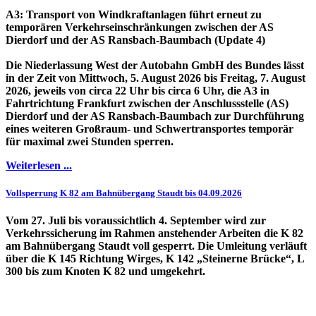
A3: Transport von Windkraftanlagen führt erneut zu
temporären Verkehrseinschränkungen zwischen der AS
Dierdorf und der AS Ransbach-Baumbach (Update 4)
Die Niederlassung West der Autobahn GmbH des Bundes lässt
in der Zeit von Mittwoch, 5. August 2026 bis Freitag, 7. August
2026, jeweils von circa 22 Uhr bis circa 6 Uhr, die A3 in
Fahrtrichtung Frankfurt zwischen der Anschlussstelle (AS)
Dierdorf und der AS Ransbach-Baumbach zur Durchführung
eines weiteren Großraum- und Schwertransportes temporär
für maximal zwei Stunden sperren.
Weiterlesen ...
Vollsperrung K 82 am Bahnübergang Staudt bis 04.09.2026
Vom 27. Juli bis voraussichtlich 4. September wird zur
Verkehrssicherung im Rahmen anstehender Arbeiten die K 82
am Bahnübergang Staudt voll gesperrt. Die Umleitung verläuft
über die K 145 Richtung Wirges, K 142 „Steinerne Brücke“, L
300 bis zum Knoten K 82 und umgekehrt.