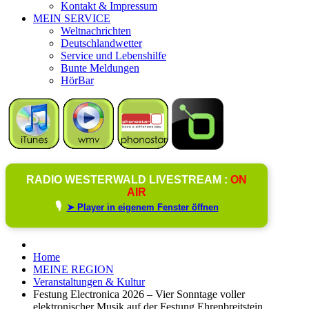
Kontakt & Impressum
MEIN SERVICE
Weltnachrichten
Deutschlandwetter
Service und Lebenshilfe
Bunte Meldungen
HörBar
RADIO WESTERWALD LIVESTREAM :
ON
AIR
🎙️
➤ Player in eigenem Fenster öffnen
Home
MEINE REGION
Veranstaltungen & Kultur
Festung Electronica 2026 – Vier Sonntage voller
elektronischer Musik auf der Festung Ehrenbreitstein