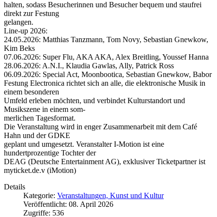
halten, sodass Besucherinnen und Besucher bequem und staufrei
direkt zur Festung
gelangen.
Line-up 2026:
24.05.2026: Matthias Tanzmann, Tom Novy, Sebastian Gnewkow,
Kim Beks
07.06.2026: Super Flu, AKA AKA, Alex Breitling, Youssef Hanna
28.06.2026: A.N.I., Klaudia Gawlas, Ally, Patrick Ross
06.09.2026: Special Act, Moonbootica, Sebastian Gnewkow, Babor
Festung Electronica richtet sich an alle, die elektronische Musik in
einem besonderen
Umfeld erleben möchten, und verbindet Kulturstandort und
Musikszene in einem som-
merlichen Tagesformat.
Die Veranstaltung wird in enger Zusammenarbeit mit dem Café
Hahn und der GDKE
geplant und umgesetzt. Veranstalter I-Motion ist eine
hundertprozentige Tochter der
DEAG (Deutsche Entertainment AG), exklusiver Ticketpartner ist
myticket.de.v (iMotion)
Details
Kategorie:
Veranstaltungen, Kunst und Kultur
Veröffentlicht: 08. April 2026
Zugriffe: 536