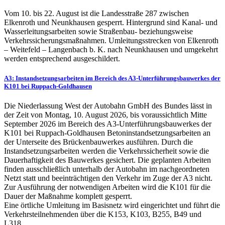
Vom 10. bis 22. August ist die Landesstraße 287 zwischen
Elkenroth und Neunkhausen gesperrt. Hintergrund sind Kanal- und
Wasserleitungsarbeiten sowie Straßenbau- beziehungsweise
Verkehrssicherungsmaßnahmen. Umleitungsstrecken von Elkenroth
– Weitefeld – Langenbach b. K. nach Neunkhausen und umgekehrt
werden entsprechend ausgeschildert.
A3: Instandsetzungsarbeiten im Bereich des A3-Unterführungsbauwerkes der
K101 bei Ruppach-Goldhausen
Die Niederlassung West der Autobahn GmbH des Bundes lässt in
der Zeit von Montag, 10. August 2026, bis voraussichtlich Mitte
September 2026 im Bereich des A3-Unterführungsbauwerkes der
K101 bei Ruppach-Goldhausen Betoninstandsetzungsarbeiten an
der Unterseite des Brückenbauwerkes ausführen. Durch die
Instandsetzungsarbeiten werden die Verkehrssicherheit sowie die
Dauerhaftigkeit des Bauwerkes gesichert. Die geplanten Arbeiten
finden ausschließlich unterhalb der Autobahn im nachgeordneten
Netzt statt und beeinträchtigen den Verkehr im Zuge der A3 nicht.
Zur Ausführung der notwendigen Arbeiten wird die K101 für die
Dauer der Maßnahme komplett gesperrt.
Eine örtliche Umleitung im Basisnetz wird eingerichtet und führt die
Verkehrsteilnehmenden über die K153, K103, B255, B49 und
L318.