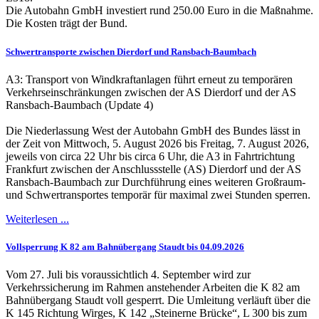
Die Autobahn GmbH investiert rund 250.00 Euro in die Maßnahme.
Die Kosten trägt der Bund.
Schwertransporte zwischen Dierdorf und Ransbach-Baumbach
A3: Transport von Windkraftanlagen führt erneut zu temporären
Verkehrseinschränkungen zwischen der AS Dierdorf und der AS
Ransbach-Baumbach (Update 4)
Die Niederlassung West der Autobahn GmbH des Bundes lässt in
der Zeit von Mittwoch, 5. August 2026 bis Freitag, 7. August 2026,
jeweils von circa 22 Uhr bis circa 6 Uhr, die A3 in Fahrtrichtung
Frankfurt zwischen der Anschlussstelle (AS) Dierdorf und der AS
Ransbach-Baumbach zur Durchführung eines weiteren Großraum-
und Schwertransportes temporär für maximal zwei Stunden sperren.
Weiterlesen ...
Vollsperrung K 82 am Bahnübergang Staudt bis 04.09.2026
Vom 27. Juli bis voraussichtlich 4. September wird zur
Verkehrssicherung im Rahmen anstehender Arbeiten die K 82 am
Bahnübergang Staudt voll gesperrt. Die Umleitung verläuft über die
K 145 Richtung Wirges, K 142 „Steinerne Brücke“, L 300 bis zum