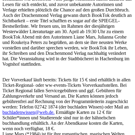
Lesen für sich entdeckt, und zuvor unbekannte Autorinnen und
Verlage erhielten plötzlich die Chance auf den großen Durchbruch.
Auch der Drachenmond Verlag gewann durch BookTok deutlich an
Sichtbarkeit – erste Titel schafften es sogar auf die SPIEGEL-
Bestsellerliste. Wir freuen uns, im Rahmen der diesjährigen
Westerwälder Literaturtage am 30. April ab 19:30 Uhr zu einem
BookTok Abend mit den Autorinnen Liane Mars, Julianna Grohe
und Roukeiya Peters zu begrüßen, an dem sie ihre neusten Werke
vorstellen und darüber sprechen werden, wie BookTok ihr Leben,
ihr Schreiben und den Drachenmond Verlag nachhaltig verändert
hat. Die Veranstaltung wird in der Stadtbücherei in Hachenburg im
Vogtshof stattfinden.
Der Vorverkauf läuft bereits: Tickets für 15 € sind erhältlich in allen
Ticket-Regional- oder ww-events-Tickets Vorverkaufsstellen. Bei
Ticket Regional fallen Servicegebühren und ggf. Gebühren für
Zahlungsverkehr und Versand an. Die Karten können jedoch
gebührenfrei auf Rechnung von der Programmleiterin zugeschickt
werden: Telefon 02742 1874 (der buchladen Wissen) oder Mail an
buchladenwissen@web.de
.
Ermäßigte Karten zu 12 € für
Schüler*innen und Studierende sind nur in der hähnelschen
buchhandlung erhältlich. An der Abendkasse kosten die Karten,
wenn noch verfügbar, 18 €.
Liane Mars (*1984) ist für ihre romantischen, magischen Welten