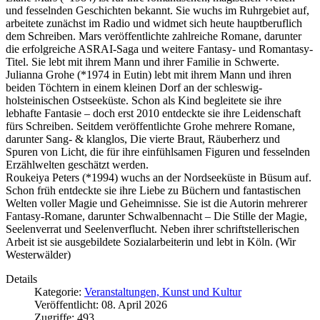
und fesselnden Geschichten bekannt. Sie wuchs im Ruhrgebiet auf,
arbeitete zunächst im Radio und widmet sich heute hauptberuflich
dem Schreiben. Mars veröffentlichte zahlreiche Romane, darunter
die erfolgreiche ASRAI-Saga und weitere Fantasy- und Romantasy-
Titel. Sie lebt mit ihrem Mann und ihrer Familie in Schwerte.
Julianna Grohe (*1974 in Eutin) lebt mit ihrem Mann und ihren
beiden Töchtern in einem kleinen Dorf an der schleswig-
holsteinischen Ostseeküste. Schon als Kind begleitete sie ihre
lebhafte Fantasie – doch erst 2010 entdeckte sie ihre Leidenschaft
fürs Schreiben. Seitdem veröffentlichte Grohe mehrere Romane,
darunter Sang- & klanglos, Die vierte Braut, Räuberherz und
Spuren von Licht, die für ihre einfühlsamen Figuren und fesselnden
Erzählwelten geschätzt werden.
Roukeiya Peters (*1994) wuchs an der Nordseeküste in Büsum auf.
Schon früh entdeckte sie ihre Liebe zu Büchern und fantastischen
Welten voller Magie und Geheimnisse. Sie ist die Autorin mehrerer
Fantasy-Romane, darunter Schwalbennacht – Die Stille der Magie,
Seelenverrat und Seelenverflucht. Neben ihrer schriftstellerischen
Arbeit ist sie ausgebildete Sozialarbeiterin und lebt in Köln. (Wir
Westerwälder)
Details
Kategorie:
Veranstaltungen, Kunst und Kultur
Veröffentlicht: 08. April 2026
Zugriffe: 493