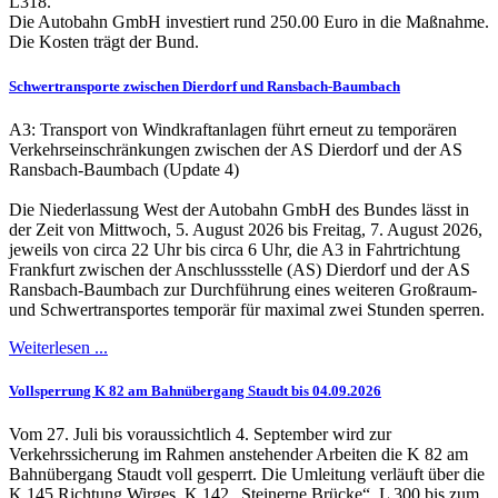
L318.
Die Autobahn GmbH investiert rund 250.00 Euro in die Maßnahme.
Die Kosten trägt der Bund.
Schwertransporte zwischen Dierdorf und Ransbach-Baumbach
A3: Transport von Windkraftanlagen führt erneut zu temporären
Verkehrseinschränkungen zwischen der AS Dierdorf und der AS
Ransbach-Baumbach (Update 4)
Die Niederlassung West der Autobahn GmbH des Bundes lässt in
der Zeit von Mittwoch, 5. August 2026 bis Freitag, 7. August 2026,
jeweils von circa 22 Uhr bis circa 6 Uhr, die A3 in Fahrtrichtung
Frankfurt zwischen der Anschlussstelle (AS) Dierdorf und der AS
Ransbach-Baumbach zur Durchführung eines weiteren Großraum-
und Schwertransportes temporär für maximal zwei Stunden sperren.
Weiterlesen ...
Vollsperrung K 82 am Bahnübergang Staudt bis 04.09.2026
Vom 27. Juli bis voraussichtlich 4. September wird zur
Verkehrssicherung im Rahmen anstehender Arbeiten die K 82 am
Bahnübergang Staudt voll gesperrt. Die Umleitung verläuft über die
K 145 Richtung Wirges, K 142 „Steinerne Brücke“, L 300 bis zum