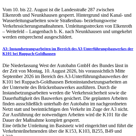
Vom 10. bis 22. August ist die Landesstraße 287 zwischen
Elkenroth und Neunkhausen gesperrt. Hintergrund sind Kanal- und
Wasserleitungsarbeiten sowie Straßenbau- beziehungsweise
Verkehrssicherungsmaßnahmen. Umleitungsstrecken von Elkenroth
– Weitefeld – Langenbach b. K. nach Neunkhausen und umgekehrt
werden entsprechend ausgeschildert.
A3: Instandsetzungsarbeiten im Bereich des A3-Unterführungsbauwerkes der
K101 bei Ruppach-Goldhausen
Die Niederlassung West der Autobahn GmbH des Bundes lässt in
der Zeit von Montag, 10. August 2026, bis voraussichtlich Mitte
September 2026 im Bereich des A3-Unterführungsbauwerkes der
K101 bei Ruppach-Goldhausen Betoninstandsetzungsarbeiten an
der Unterseite des Brückenbauwerkes ausführen. Durch die
Instandsetzungsarbeiten werden die Verkehrssicherheit sowie die
Dauerhaftigkeit des Bauwerkes gesichert. Die geplanten Arbeiten
finden ausschließlich unterhalb der Autobahn im nachgeordneten
Netzt statt und beeinträchtigen den Verkehr im Zuge der A3 nicht.
Zur Ausführung der notwendigen Arbeiten wird die K101 für die
Dauer der Maßnahme komplett gesperrt.
Eine örtliche Umleitung im Basisnetz wird eingerichtet und führt die
Verkehrsteilnehmenden über die K153, K103, B255, B49 und