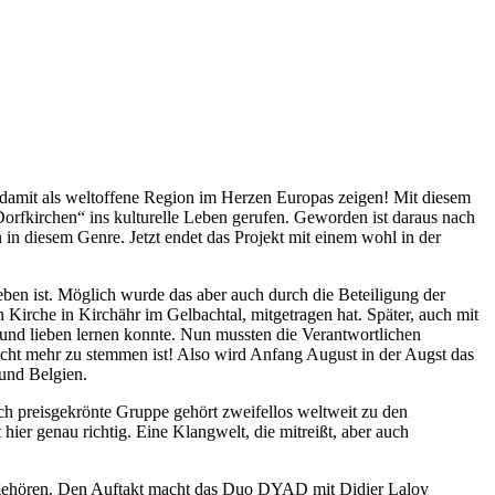
damit als weltoffene Region im Herzen Europas zeigen! Mit diesem
orfkirchen“ ins kulturelle Leben gerufen. Geworden ist daraus nach
n diesem Genre. Jetzt endet das Projekt mit einem wohl in der
ben ist. Möglich wurde das aber auch durch die Beteiligung der
Kirche in Kirchähr im Gelbachtal, mitgetragen hat. Später, auch mit
und lieben lernen konnte. Nun mussten die Verantwortlichen
nicht mehr zu stemmen ist! Also wird Anfang August in der Augst das
 und Belgien.
ch preisgekrönte Gruppe gehört zweifellos weltweit zu den
hier genau richtig. Eine Klangwelt, die mitreißt, aber auch
se gehören. Den Auftakt macht das Duo DYAD mit Didier Laloy