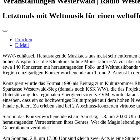
Veranstaltungen Westerwald | Radio West
Letztmals mit Weltmusik für einen weltof
Drucken
E-Mail
WW/Neuhäusel. Herausragende Musikacts aus meist sehr entfernten o
hohen Anspruch ist die Kleinkunstbühne Mons Tabor e.V. vor über dre
etwa 140 Konzerten mit heraustragenden Folk- und Weltmusikbands vo
Region einzigartigen Konzertwochenende am 1. und 2. August in der 
Konzipiert wurde das Format 1996 als Beitrag zum Kultursommer Rhein
Sparkasse Westerwald-Sieg (damals noch KSK WW), die das Projekt sei
Unterstützung des regionalen Energieversorgers EVM, wurde daraus e
einsehen, dass ein so hochwertiges Kulturprojekt auf dem hohen Nive
Finale gefeiert. Zu erleben sind bei 2 Abschluss-Konzerten virtuose 
Start in das Konzertwochenende ist am Samstag, 1.8. um 20.00 Uhr d
herausragenden Vertreterinnen ihres Genres. Wer die Magie lebendiger,
Generationen verbindet.
Am Sonntag, 2.8. um 17.00 Uhr sind gleich zwei Acts je eine Stunde