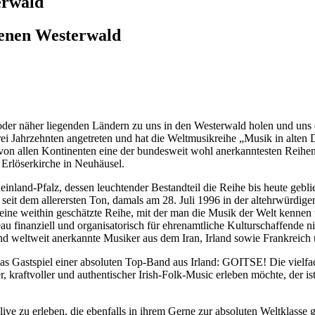
erwald
fenen Westerwald
der näher liegenden Ländern zu uns in den Westerwald holen und uns 
i Jahrzehnten angetreten und hat die Weltmusikreihe „Musik in alten D
n allen Kontinenten eine der bundesweit wohl anerkanntesten Reihen i
Erlöserkirche in Neuhäusel.
land-Pfalz, dessen leuchtender Bestandteil die Reihe bis heute geblie
t dem allerersten Ton, damals am 28. Juli 1996 in der altehrwürdigen 
ine weithin geschätzte Reihe, mit der man die Musik der Welt kennen 
au finanziell und organisatorisch für ehrenamtliche Kulturschaffende 
und weltweit anerkannte Musiker aus dem Iran, Irland sowie Frankreich
as Gastspiel einer absoluten Top-Band aus Irland: GOITSE! Die vielfa
 kraftvoller und authentischer Irish-Folk-Music erleben möchte, der ist 
 live zu erleben, die ebenfalls in ihrem Gerne zur absoluten Weltklas