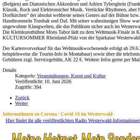
(Belgien) am Diatonischen Akkordeon und Adrien Tyberghein (Frankrei
Klassik, Rock und Elektronsicher Musik. Verrückte Rhythmen, aber ho
Dorfkirchen“ der absolut weltbeste seines Genres auf der Bühne bzw.
Handtrommeln Tombak und Daf. Mit seiner wahnsinnigen Show war Mor
ungewohnte Klangwelten, die das Publikum sicher auch im Westerwald
Die Kleinkunstbühne Mons Tabor lädt zu dem Weltmusik-Finale in Koo
KULTURSOMMER Rheinland-Pfalz von der Sparkasse Westerwald-Si
Der Kartenvorverkauf für das Weltmusikwochenende erfolgt ab 29.6.
beispielsweise die Tourist-Info in Montabaur) sowie über die telefo
Gebühren zzgl. Servicegebühr, AK 22 €. Weitere Infos gerne per Mai
Details
Kategorie:
Veranstaltungen, Kunst und Kultur
Veröffentlicht: 10. Juni 2026
Zugriffe: 394
Zurück
Weiter
Informationen zu Corona / Covid 19 im Westerwald
Hier findet ihr alle veröffentlichten Radio Westerwald-Information