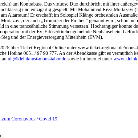
ch) am Kontrabass. Das virtuose Duo durchbricht mit ihrer außergewöh
chklassig und einzigartig gespielt! Mit Mohammad Reza Mortazavi (Iran)
 am Altarraum! Er erschafft im Solospiel Klänge orchestralen Ausmaßes
tazavi, der auch „Trommler der Freiheit“ genannt wird, schon auf de
 in eine tranceähnliche Stimmung versetzen! Hochrangiger könnte der
peration mit der Ev. Erlöserkirchengemeinde Neuhäusel ein. Geförder
eg und der Energieversorgung Mittelrhein (EVM).
2026 über Ticket Regional Online unter www.ticket-regional.de/mons-
nische Hotline 0651 / 97 90 777. An der Abendkasse gibt es vermutlich
l an
uli@kleinkunst-mons-tabor.de
sowie im Internet unter
www.kleinku
en zum Coronavirus / Covid 19.