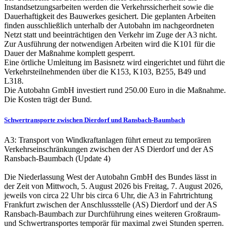
Instandsetzungsarbeiten werden die Verkehrssicherheit sowie die
Dauerhaftigkeit des Bauwerkes gesichert. Die geplanten Arbeiten
finden ausschließlich unterhalb der Autobahn im nachgeordneten
Netzt statt und beeinträchtigen den Verkehr im Zuge der A3 nicht.
Zur Ausführung der notwendigen Arbeiten wird die K101 für die
Dauer der Maßnahme komplett gesperrt.
Eine örtliche Umleitung im Basisnetz wird eingerichtet und führt die
Verkehrsteilnehmenden über die K153, K103, B255, B49 und
L318.
Die Autobahn GmbH investiert rund 250.00 Euro in die Maßnahme.
Die Kosten trägt der Bund.
Schwertransporte zwischen Dierdorf und Ransbach-Baumbach
A3: Transport von Windkraftanlagen führt erneut zu temporären
Verkehrseinschränkungen zwischen der AS Dierdorf und der AS
Ransbach-Baumbach (Update 4)
Die Niederlassung West der Autobahn GmbH des Bundes lässt in
der Zeit von Mittwoch, 5. August 2026 bis Freitag, 7. August 2026,
jeweils von circa 22 Uhr bis circa 6 Uhr, die A3 in Fahrtrichtung
Frankfurt zwischen der Anschlussstelle (AS) Dierdorf und der AS
Ransbach-Baumbach zur Durchführung eines weiteren Großraum-
und Schwertransportes temporär für maximal zwei Stunden sperren.