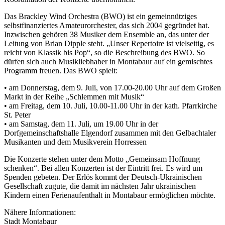
Das Brackley Wind Orchestra (BWO) ist ein gemeinnütziges
selbstfinanziertes Amateurorchester, das sich 2004 gegründet hat.
Inzwischen gehören 38 Musiker dem Ensemble an, das unter der
Leitung von Brian Dipple steht. „Unser Repertoire ist vielseitig, es
reicht von Klassik bis Pop“, so die Beschreibung des BWO. So
dürfen sich auch Musikliebhaber in Montabaur auf ein gemischtes
Programm freuen. Das BWO spielt:
• am Donnerstag, dem 9. Juli, von 17.00-20.00 Uhr auf dem Großen
Markt in der Reihe „Schlemmen mit Musik“
• am Freitag, dem 10. Juli, 10.00-11.00 Uhr in der kath. Pfarrkirche
St. Peter
• am Samstag, dem 11. Juli, um 19.00 Uhr in der
Dorfgemeinschaftshalle Elgendorf zusammen mit den Gelbachtaler
Musikanten und dem Musikverein Horressen
Die Konzerte stehen unter dem Motto „Gemeinsam Hoffnung
schenken“. Bei allen Konzerten ist der Eintritt frei. Es wird um
Spenden gebeten. Der Erlös kommt der Deutsch-Ukrainischen
Gesellschaft zugute, die damit im nächsten Jahr ukrainischen
Kindern einen Ferienaufenthalt in Montabaur ermöglichen möchte.
Nähere Informationen:
Stadt Montabaur