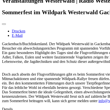
Veranstaltungen Westerwald | Radio West
Sommerfest im Wildpark Westerwald Gac
Drucken
E-Mail
Gackenbach/Buchfinkenland. Der Wildpark Westerwald in Gackenbach
Besucher ein abwechslungsreiches Programm mit spannenden Vorführ
Ein ganz besonderes Highlight des Tages sind die Flugvorführungen d
Adler, Falken, Eulen und weitere faszinierende Vogelarten zeigen ih
Lebensweise, die Jagdtechniken und den Schutz dieser außergewöhnli
Doch auch abseits der Flugvorführungen gibt es beim Sommerfest vie
Mitmachaktionen und eine spannende Wildpark-Rallye freuen dürfen.
ein. Bei den kommentierten Fütterungen durch unsere TierpflegerInne
Für das leibliche Wohl ist ebenfalls bestens gesorgt. Verschiedene 
Das Sommerfest bietet die ideale Gelegenheit, einen abwechslungsre
kennenzulernen. Der Wildpark Westerwald freut sich auf zahlreiche 
zum Sommerfest beitragen will, kann sich gerne melden unter
info@w
Details