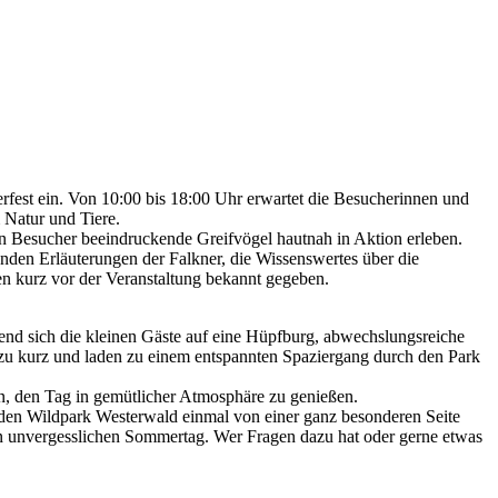
est ein. Von 10:00 bis 18:00 Uhr erwartet die Besucherinnen und
Natur und Tiere.
en Besucher beeindruckende Greifvögel hautnah in Aktion erleben.
nden Erläuterungen der Falkner, die Wissenswertes über die
n kurz vor der Veranstaltung bekannt gegeben.
end sich die kleinen Gäste auf eine Hüpfburg, abwechslungsreiche
zu kurz und laden zu einem entspannten Spaziergang durch den Park
in, den Tag in gemütlicher Atmosphäre zu genießen.
 den Wildpark Westerwald einmal von einer ganz besonderen Seite
en unvergesslichen Sommertag. Wer Fragen dazu hat oder gerne etwas