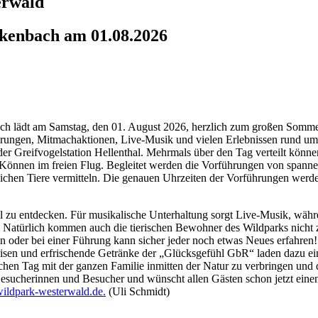
erwald
kenbach am 01.08.2026
 lädt am Samstag, den 01. August 2026, herzlich zum großen Sommerf
ungen, Mitmachaktionen, Live-Musik und vielen Erlebnissen rund um 
er Greifvogelstation Hellenthal. Mehrmals über den Tag verteilt könn
r Können im freien Flug. Begleitet werden die Vorführungen von spanne
chen Tiere vermitteln. Die genauen Uhrzeiten der Vorführungen werde
l zu entdecken. Für musikalische Unterhaltung sorgt Live-Musik, währ
 Natürlich kommen auch die tierischen Bewohner des Wildparks nicht 
n oder bei einer Führung kann sicher jeder noch etwas Neues erfahren!
Speisen und erfrischende Getränke der „Glücksgefühl GbR“ laden dazu e
ichen Tag mit der ganzen Familie inmitten der Natur zu verbringen und
Besucherinnen und Besucher und wünscht allen Gästen schon jetzt ein
ildpark-westerwald.de
.
(Uli Schmidt)