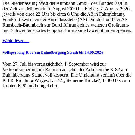
Die Niederlassung West der Autobahn GmbH des Bundes lässt in
der Zeit von Mittwoch, 5. August 2026 bis Freitag, 7. August 2026,
jeweils von circa 22 Uhr bis circa 6 Uhr, die A3 in Fahrtrichtung
Frankfurt zwischen der Anschlussstelle (AS) Dierdorf und der AS
Ransbach-Baumbach zur Durchführung eines weiteren Großraum-
und Schwertransportes temporär für maximal zwei Stunden sperren.
Weiterlesen ...
Vollsperrung K 82 am Bahnübergang Staudt bis 04.09.2026
Vom 27. Juli bis voraussichtlich 4. September wird zur
Verkehrssicherung im Rahmen anstehender Arbeiten die K 82 am
Bahnübergang Staudt voll gesperrt. Die Umleitung verläuft über die
K 145 Richtung Wirges, K 142 „Steinerne Brücke“, L 300 bis zum
Knoten K 82 und umgekehrt.