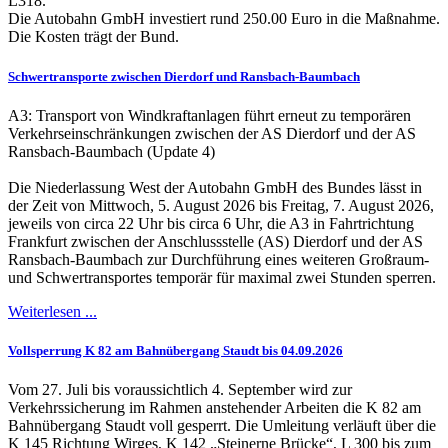
L318.
Die Autobahn GmbH investiert rund 250.00 Euro in die Maßnahme.
Die Kosten trägt der Bund.
Schwertransporte zwischen Dierdorf und Ransbach-Baumbach
A3: Transport von Windkraftanlagen führt erneut zu temporären
Verkehrseinschränkungen zwischen der AS Dierdorf und der AS
Ransbach-Baumbach (Update 4)
Die Niederlassung West der Autobahn GmbH des Bundes lässt in
der Zeit von Mittwoch, 5. August 2026 bis Freitag, 7. August 2026,
jeweils von circa 22 Uhr bis circa 6 Uhr, die A3 in Fahrtrichtung
Frankfurt zwischen der Anschlussstelle (AS) Dierdorf und der AS
Ransbach-Baumbach zur Durchführung eines weiteren Großraum-
und Schwertransportes temporär für maximal zwei Stunden sperren.
Weiterlesen ...
Vollsperrung K 82 am Bahnübergang Staudt bis 04.09.2026
Vom 27. Juli bis voraussichtlich 4. September wird zur
Verkehrssicherung im Rahmen anstehender Arbeiten die K 82 am
Bahnübergang Staudt voll gesperrt. Die Umleitung verläuft über die
K 145 Richtung Wirges, K 142 „Steinerne Brücke“, L 300 bis zum