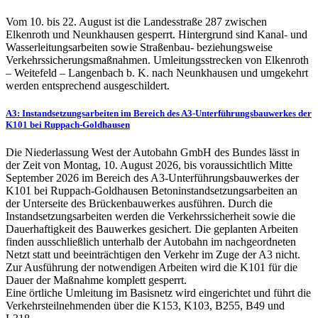
Vom 10. bis 22. August ist die Landesstraße 287 zwischen
Elkenroth und Neunkhausen gesperrt. Hintergrund sind Kanal- und
Wasserleitungsarbeiten sowie Straßenbau- beziehungsweise
Verkehrssicherungsmaßnahmen. Umleitungsstrecken von Elkenroth
– Weitefeld – Langenbach b. K. nach Neunkhausen und umgekehrt
werden entsprechend ausgeschildert.
A3: Instandsetzungsarbeiten im Bereich des A3-Unterführungsbauwerkes der
K101 bei Ruppach-Goldhausen
Die Niederlassung West der Autobahn GmbH des Bundes lässt in
der Zeit von Montag, 10. August 2026, bis voraussichtlich Mitte
September 2026 im Bereich des A3-Unterführungsbauwerkes der
K101 bei Ruppach-Goldhausen Betoninstandsetzungsarbeiten an
der Unterseite des Brückenbauwerkes ausführen. Durch die
Instandsetzungsarbeiten werden die Verkehrssicherheit sowie die
Dauerhaftigkeit des Bauwerkes gesichert. Die geplanten Arbeiten
finden ausschließlich unterhalb der Autobahn im nachgeordneten
Netzt statt und beeinträchtigen den Verkehr im Zuge der A3 nicht.
Zur Ausführung der notwendigen Arbeiten wird die K101 für die
Dauer der Maßnahme komplett gesperrt.
Eine örtliche Umleitung im Basisnetz wird eingerichtet und führt die
Verkehrsteilnehmenden über die K153, K103, B255, B49 und