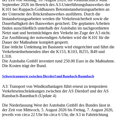
September 2026 im Bereich des A3-Unterführungsbauwerkes der
K101 bei Ruppach-Goldhausen Betoninstandsetzungsarbeiten an
der Unterseite des Brückenbauwerkes ausführen. Durch die
Instandsetzungsarbeiten werden die Verkehrssicherheit sowie die
Dauerhaftigkeit des Bauwerkes gesichert. Die geplanten Arbeiten
finden ausschließlich unterhalb der Autobahn im nachgeordneten
Netzt statt und beeinträchtigen den Verkehr im Zuge der A3 nicht.
Zur Ausführung der notwendigen Arbeiten wird die K101 für die
Dauer der Maßnahme komplett gesperrt.
Eine örtliche Umleitung im Basisnetz wird eingerichtet und führt die
Verkehrsteilnehmenden über die K153, K103, B255, B49 und
L318.
Die Autobahn GmbH investiert rund 250.00 Euro in die Maßnahme.
Die Kosten trägt der Bund.
Schwertransporte zwischen Dierdorf und Ransbach-Baumbach
A3: Transport von Windkraftanlagen führt erneut zu temporären
Verkehrseinschränkungen zwischen der AS Dierdorf und der AS
Ransbach-Baumbach (Update 4)
Die Niederlassung West der Autobahn GmbH des Bundes lässt in
der Zeit von Mittwoch, 5. August 2026 bis Freitag, 7. August 2026,
jeweils von circa 22 Uhr bis circa 6 Uhr, die A3 in Fahrtrichtung