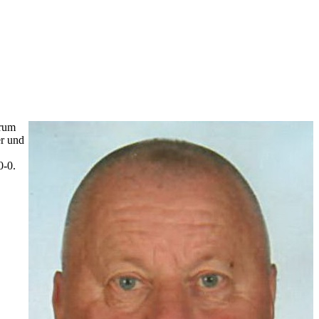
trum
er und
0-0.