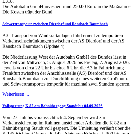
L318.
Die Autobahn GmbH investiert rund 250.00 Euro in die Maßnahme.
Die Kosten trägt der Bund.
Schwertransporte zwischen Dierdorf und Ransbach-Baumbach
A3: Transport von Windkraftanlagen führt erneut zu temporären
Verkehrseinschränkungen zwischen der AS Dierdorf und der AS
Ransbach-Baumbach (Update 4)
Die Niederlassung West der Autobahn GmbH des Bundes lässt in
der Zeit von Mittwoch, 5. August 2026 bis Freitag, 7. August 2026,
jeweils von circa 22 Uhr bis circa 6 Uhr, die A3 in Fahrtrichtung
Frankfurt zwischen der Anschlussstelle (AS) Dierdorf und der AS
Ransbach-Baumbach zur Durchführung eines weiteren Großraum-
und Schwertransportes temporär für maximal zwei Stunden sperren.
Weiterlesen ...
Vollsperrung K 82 am Bahnübergang Staudt bis 04.09.2026
Vom 27. Juli bis voraussichtlich 4. September wird zur
Verkehrssicherung im Rahmen anstehender Arbeiten die K 82 am
Bahnübergang Staudt voll gesperrt. Die Umleitung verläuft über die
K 145 Richtung Wirges, K 142 „Steinerne Brücke“, L 300 bis zum