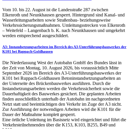
Vom 10. bis 22. August ist die Landesstraße 287 zwischen
Elkenroth und Neunkhausen gesperrt. Hintergrund sind Kanal- und
Wasserleitungsarbeiten sowie Straßenbau- beziehungsweise
Verkehrssicherungsmaßnahmen. Umleitungsstrecken von Elkenroth
– Weitefeld – Langenbach b. K. nach Neunkhausen und umgekehrt
werden entsprechend ausgeschildert.
A3: Instandsetzungsarbeiten im Bereich des A3-Unterführungsbauwerkes der
K101 bei Ruppach-Goldhausen
Die Niederlassung West der Autobahn GmbH des Bundes lässt in
der Zeit von Montag, 10. August 2026, bis voraussichtlich Mitte
September 2026 im Bereich des A3-Unterführungsbauwerkes der
K101 bei Ruppach-Goldhausen Betoninstandsetzungsarbeiten an
der Unterseite des Brückenbauwerkes ausführen. Durch die
Instandsetzungsarbeiten werden die Verkehrssicherheit sowie die
Dauerhaftigkeit des Bauwerkes gesichert. Die geplanten Arbeiten
finden ausschließlich unterhalb der Autobahn im nachgeordneten
Netzt statt und beeinträchtigen den Verkehr im Zuge der A3 nicht.
Zur Ausführung der notwendigen Arbeiten wird die K101 für die
Dauer der Maßnahme komplett gesperrt.
Eine örtliche Umleitung im Basisnetz wird eingerichtet und führt die
Verkehrsteilnehmenden über die K153, K103, B255, B49 und