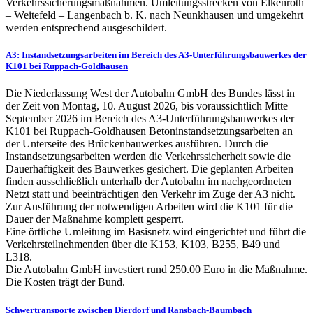
Verkehrssicherungsmaßnahmen. Umleitungsstrecken von Elkenroth
– Weitefeld – Langenbach b. K. nach Neunkhausen und umgekehrt
werden entsprechend ausgeschildert.
A3: Instandsetzungsarbeiten im Bereich des A3-Unterführungsbauwerkes der
K101 bei Ruppach-Goldhausen
Die Niederlassung West der Autobahn GmbH des Bundes lässt in
der Zeit von Montag, 10. August 2026, bis voraussichtlich Mitte
September 2026 im Bereich des A3-Unterführungsbauwerkes der
K101 bei Ruppach-Goldhausen Betoninstandsetzungsarbeiten an
der Unterseite des Brückenbauwerkes ausführen. Durch die
Instandsetzungsarbeiten werden die Verkehrssicherheit sowie die
Dauerhaftigkeit des Bauwerkes gesichert. Die geplanten Arbeiten
finden ausschließlich unterhalb der Autobahn im nachgeordneten
Netzt statt und beeinträchtigen den Verkehr im Zuge der A3 nicht.
Zur Ausführung der notwendigen Arbeiten wird die K101 für die
Dauer der Maßnahme komplett gesperrt.
Eine örtliche Umleitung im Basisnetz wird eingerichtet und führt die
Verkehrsteilnehmenden über die K153, K103, B255, B49 und
L318.
Die Autobahn GmbH investiert rund 250.00 Euro in die Maßnahme.
Die Kosten trägt der Bund.
Schwertransporte zwischen Dierdorf und Ransbach-Baumbach