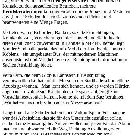
Tag vor Ort waren: der
Arbeitgeberservice
hielt den direkten
Kontakt zu den ausstellenden Betrieben, mehrere
Berufsberaterinnen
kümmerten sich um die Jungen und Mädchen
aus „ihren“ Schulen, lotsten sie zu passenden Firmen und
beantworteten eine Menge Fragen.
Vertreten waren Behörden, Banken, soziale Einrichtungen,
Krankenkassen, Versicherungen, der Handel und die Industrie,
deren deutlicher Schwerpunkt in Lahnstein bei der Chemie liegt.
Vor der Stadthalle parkte das Info-Mobil der Handwerkskammer
Koblenz - ein umgebauter Bus, der mit modernen Maschinen
ausgerüstet ist und Möglichkeiten zu Beratung und Information in
Sachen Ausbildung bietet.
Petra Orth, die beim Globus Lahnstein für Ausbildung
verantwortlich ist, hat auf der Messe in der Stadthalle schon etliche
Azubis gewonnen. „Man lernt sich kennen, und es werden Hürden
abgebaut“, erzählte sie. Kandidaten, die später aufgeregt zum
Vorstellungsgespräch kamen, konnte sie mit dem Satz beruhigen:
„Wir haben uns doch schon auf der Messe gesehen!“
Längst nicht alle Schüler haben einen Zukunftsplan. Für manche
war das Arbeitsblatt, das sie für den Unterricht ausfüllen sollen,
schlicht eine Hausaufgabe. Andere wollen auf jeden Fall das Abitur
machen und abwarten, ob ihr Weg Richtung Ausbildung oder
Studium führt. Rosi (14) interessiert sich für Medizin bzw.