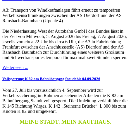
A3: Transport von Windkraftanlagen führt erneut zu temporären
Verkehrseinschränkungen zwischen der AS Dierdorf und der AS
Ransbach-Baumbach (Update 4)
Die Niederlassung West der Autobahn GmbH des Bundes lässt in
der Zeit von Mittwoch, 5. August 2026 bis Freitag, 7. August 2026,
jeweils von circa 22 Uhr bis circa 6 Uhr, die A3 in Fahrtrichtung
Frankfurt zwischen der Anschlussstelle (AS) Dierdorf und der AS
Ransbach-Baumbach zur Durchführung eines weiteren Großraum-
und Schwertransportes temporär für maximal zwei Stunden sperren.
Weiterlesen ...
Vollsperrung K 82 am Bahnübergang Staudt bis 04.09.2026
Vom 27. Juli bis voraussichtlich 4. September wird zur
Verkehrssicherung im Rahmen anstehender Arbeiten die K 82 am
Bahnübergang Staudt voll gesperrt. Die Umleitung verläuft über die
K 145 Richtung Wirges, K 142 „Steinerne Brücke“, L 300 bis zum
Knoten K 82 und umgekehrt.
MEINE STADT. MEIN KAUFHAUS.