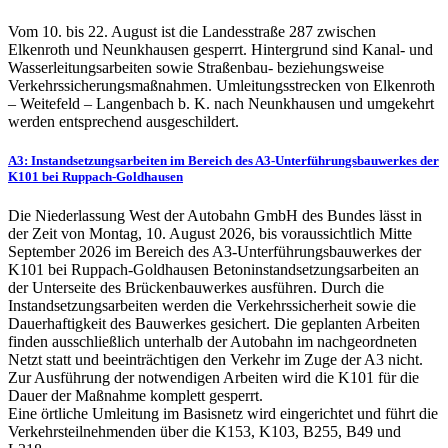
Vom 10. bis 22. August ist die Landesstraße 287 zwischen
Elkenroth und Neunkhausen gesperrt. Hintergrund sind Kanal- und
Wasserleitungsarbeiten sowie Straßenbau- beziehungsweise
Verkehrssicherungsmaßnahmen. Umleitungsstrecken von Elkenroth
– Weitefeld – Langenbach b. K. nach Neunkhausen und umgekehrt
werden entsprechend ausgeschildert.
A3: Instandsetzungsarbeiten im Bereich des A3-Unterführungsbauwerkes der
K101 bei Ruppach-Goldhausen
Die Niederlassung West der Autobahn GmbH des Bundes lässt in
der Zeit von Montag, 10. August 2026, bis voraussichtlich Mitte
September 2026 im Bereich des A3-Unterführungsbauwerkes der
K101 bei Ruppach-Goldhausen Betoninstandsetzungsarbeiten an
der Unterseite des Brückenbauwerkes ausführen. Durch die
Instandsetzungsarbeiten werden die Verkehrssicherheit sowie die
Dauerhaftigkeit des Bauwerkes gesichert. Die geplanten Arbeiten
finden ausschließlich unterhalb der Autobahn im nachgeordneten
Netzt statt und beeinträchtigen den Verkehr im Zuge der A3 nicht.
Zur Ausführung der notwendigen Arbeiten wird die K101 für die
Dauer der Maßnahme komplett gesperrt.
Eine örtliche Umleitung im Basisnetz wird eingerichtet und führt die
Verkehrsteilnehmenden über die K153, K103, B255, B49 und