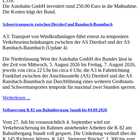
L318.
Die Autobahn GmbH investiert rund 250.00 Euro in die Maßnahme.
Die Kosten trägt der Bund.
Schwertransporte zwischen Dierdorf und Ransbach-Baumbach
A3: Transport von Windkraftanlagen führt erneut zu temporären
Verkehrseinschränkungen zwischen der AS Dierdorf und der AS
Ransbach-Baumbach (Update 4)
Die Niederlassung West der Autobahn GmbH des Bundes lässt in
der Zeit von Mittwoch, 5. August 2026 bis Freitag, 7. August 2026,
jeweils von circa 22 Uhr bis circa 6 Uhr, die A3 in Fahrtrichtung
Frankfurt zwischen der Anschlussstelle (AS) Dierdorf und der AS
Ransbach-Baumbach zur Durchführung eines weiteren Großraum-
und Schwertransportes temporär für maximal zwei Stunden sperren.
Weiterlesen ...
Vollsperrung K 82 am Bahnübergang Staudt bis 04.09.2026
Vom 27. Juli bis voraussichtlich 4. September wird zur
Verkehrssicherung im Rahmen anstehender Arbeiten die K 82 am
Bahnübergang Staudt voll gesperrt. Die Umleitung verläuft über die
K 145 Richtung Wirges, K 142 „Steinerne Brücke“, L 300 bis zum