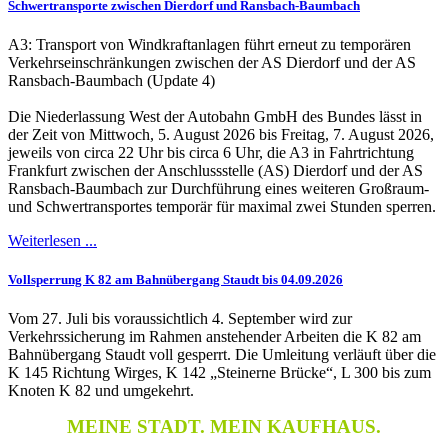
Schwertransporte zwischen Dierdorf und Ransbach-Baumbach
A3: Transport von Windkraftanlagen führt erneut zu temporären
Verkehrseinschränkungen zwischen der AS Dierdorf und der AS
Ransbach-Baumbach (Update 4)
Die Niederlassung West der Autobahn GmbH des Bundes lässt in
der Zeit von Mittwoch, 5. August 2026 bis Freitag, 7. August 2026,
jeweils von circa 22 Uhr bis circa 6 Uhr, die A3 in Fahrtrichtung
Frankfurt zwischen der Anschlussstelle (AS) Dierdorf und der AS
Ransbach-Baumbach zur Durchführung eines weiteren Großraum-
und Schwertransportes temporär für maximal zwei Stunden sperren.
Weiterlesen ...
Vollsperrung K 82 am Bahnübergang Staudt bis 04.09.2026
Vom 27. Juli bis voraussichtlich 4. September wird zur
Verkehrssicherung im Rahmen anstehender Arbeiten die K 82 am
Bahnübergang Staudt voll gesperrt. Die Umleitung verläuft über die
K 145 Richtung Wirges, K 142 „Steinerne Brücke“, L 300 bis zum
Knoten K 82 und umgekehrt.
MEINE STADT. MEIN KAUFHAUS.