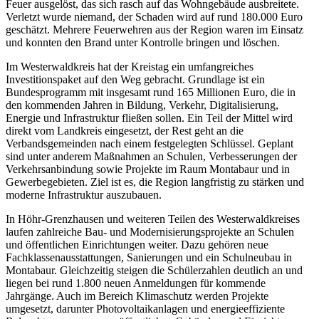
Feuer ausgelöst, das sich rasch auf das Wohngebäude ausbreitete.
Verletzt wurde niemand, der Schaden wird auf rund 180.000 Euro
geschätzt. Mehrere Feuerwehren aus der Region waren im Einsatz
und konnten den Brand unter Kontrolle bringen und löschen.
Im Westerwaldkreis hat der Kreistag ein umfangreiches
Investitionspaket auf den Weg gebracht. Grundlage ist ein
Bundesprogramm mit insgesamt rund 165 Millionen Euro, die in
den kommenden Jahren in Bildung, Verkehr, Digitalisierung,
Energie und Infrastruktur fließen sollen. Ein Teil der Mittel wird
direkt vom Landkreis eingesetzt, der Rest geht an die
Verbandsgemeinden nach einem festgelegten Schlüssel. Geplant
sind unter anderem Maßnahmen an Schulen, Verbesserungen der
Verkehrsanbindung sowie Projekte im Raum Montabaur und in
Gewerbegebieten. Ziel ist es, die Region langfristig zu stärken und
moderne Infrastruktur auszubauen.
In Höhr-Grenzhausen und weiteren Teilen des Westerwaldkreises
laufen zahlreiche Bau- und Modernisierungsprojekte an Schulen
und öffentlichen Einrichtungen weiter. Dazu gehören neue
Fachklassenausstattungen, Sanierungen und ein Schulneubau in
Montabaur. Gleichzeitig steigen die Schülerzahlen deutlich an und
liegen bei rund 1.800 neuen Anmeldungen für kommende
Jahrgänge. Auch im Bereich Klimaschutz werden Projekte
umgesetzt, darunter Photovoltaikanlagen und energieeffiziente