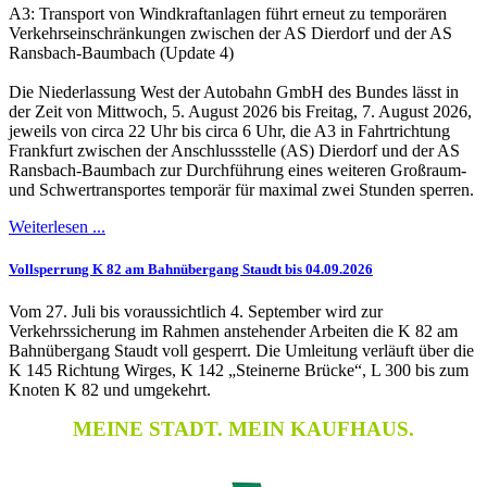
A3: Transport von Windkraftanlagen führt erneut zu temporären
Verkehrseinschränkungen zwischen der AS Dierdorf und der AS
Ransbach-Baumbach (Update 4)
Die Niederlassung West der Autobahn GmbH des Bundes lässt in
der Zeit von Mittwoch, 5. August 2026 bis Freitag, 7. August 2026,
jeweils von circa 22 Uhr bis circa 6 Uhr, die A3 in Fahrtrichtung
Frankfurt zwischen der Anschlussstelle (AS) Dierdorf und der AS
Ransbach-Baumbach zur Durchführung eines weiteren Großraum-
und Schwertransportes temporär für maximal zwei Stunden sperren.
Weiterlesen ...
Vollsperrung K 82 am Bahnübergang Staudt bis 04.09.2026
Vom 27. Juli bis voraussichtlich 4. September wird zur
Verkehrssicherung im Rahmen anstehender Arbeiten die K 82 am
Bahnübergang Staudt voll gesperrt. Die Umleitung verläuft über die
K 145 Richtung Wirges, K 142 „Steinerne Brücke“, L 300 bis zum
Knoten K 82 und umgekehrt.
MEINE STADT. MEIN KAUFHAUS.