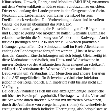
Klimaschutz, Umwelt, Energie und Mobilität (MKUEM) zusammen
mit dem Westerwaldkreis in Kürze einen Schutzzaun zu errichten.
Dieser soll entlang der Landesgrenze in den Ortsgemeinden Stein-
Neukirch und Liebenscheid vom Lager Stegskopf bis zum
Dreiländereck verlaufen. Die Vorbereitungen dazu sind in vollem
Gange, die Kosten übernimmt das MKUEM.
Dabei wird darauf geachtet, die Einschränkungen für Bürgerinnen
und Bürger so gering wie möglich zu halten: Geplante Durchlässe
erlauben weiterhin die Nutzung von Wander- und Radwegen. Auch
für die Querungen der L 296 und der B 54 werden praktikable
Lösungen geschaffen. Der Schutzzaun soll im Kreis Altenkirchen
entlang der Landesgrenze fortgeführt werden. „Uns ist bewusst,
dass der Zaunbau Einschränkungen mit sich bringt. Gleichzeitig ist
diese Maßnahme unerlässlich, um Haus- und Wildschweine in
unserer Region vor der Afrikanischen Schweinepest zu schützen“,
erklärt das Veterinäramt des Westerwaldkreises und bittet die
Bevölkerung um Verständnis. Für Menschen und andere Tierarten
ist die ASP ungefährlich, für Schweine verläuft eine Infektion
jedoch in der Regel tödlich. Ein Impfstoff steht bislang nicht zur
Verfügung.
Bei der ASP handelt es sich um eine anzeigepflichtige Tierseuche
mit höchster Bekämpfungspriorität. Übertragen wird das Virus auf
die Schweine durch direkten Kontakt mit infizierten Schweinen,
durch die Aufnahme von erregerhaltigem (rohen) Schweinefleisch/-
erzeugnissen oder durch indirekte Übertragung, also beispielsweise