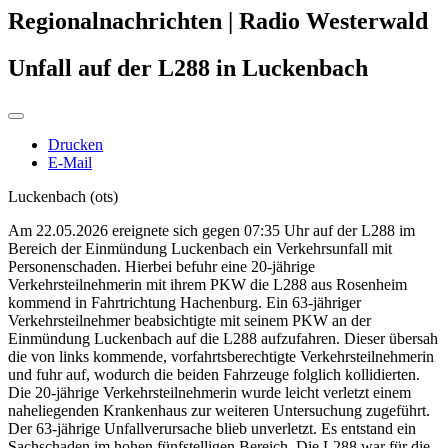
Regionalnachrichten | Radio Westerwald
Unfall auf der L288 in Luckenbach
Drucken
E-Mail
Luckenbach (ots)
Am 22.05.2026 ereignete sich gegen 07:35 Uhr auf der L288 im
Bereich der Einmündung Luckenbach ein Verkehrsunfall mit
Personenschaden. Hierbei befuhr eine 20-jährige
Verkehrsteilnehmerin mit ihrem PKW die L288 aus Rosenheim
kommend in Fahrtrichtung Hachenburg. Ein 63-jähriger
Verkehrsteilnehmer beabsichtigte mit seinem PKW an der
Einmündung Luckenbach auf die L288 aufzufahren. Dieser übersah
die von links kommende, vorfahrtsberechtigte Verkehrsteilnehmerin
und fuhr auf, wodurch die beiden Fahrzeuge folglich kollidierten.
Die 20-jährige Verkehrsteilnehmerin wurde leicht verletzt einem
naheliegenden Krankenhaus zur weiteren Untersuchung zugeführt.
Der 63-jährige Unfallverursache blieb unverletzt. Es entstand ein
Sachschaden im hohen fünfstelligen Bereich. Die L288 war für die