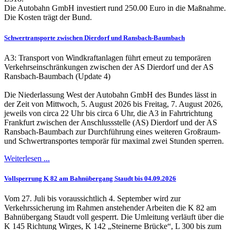
Die Autobahn GmbH investiert rund 250.00 Euro in die Maßnahme.
Die Kosten trägt der Bund.
Schwertransporte zwischen Dierdorf und Ransbach-Baumbach
A3: Transport von Windkraftanlagen führt erneut zu temporären
Verkehrseinschränkungen zwischen der AS Dierdorf und der AS
Ransbach-Baumbach (Update 4)
Die Niederlassung West der Autobahn GmbH des Bundes lässt in
der Zeit von Mittwoch, 5. August 2026 bis Freitag, 7. August 2026,
jeweils von circa 22 Uhr bis circa 6 Uhr, die A3 in Fahrtrichtung
Frankfurt zwischen der Anschlussstelle (AS) Dierdorf und der AS
Ransbach-Baumbach zur Durchführung eines weiteren Großraum-
und Schwertransportes temporär für maximal zwei Stunden sperren.
Weiterlesen ...
Vollsperrung K 82 am Bahnübergang Staudt bis 04.09.2026
Vom 27. Juli bis voraussichtlich 4. September wird zur
Verkehrssicherung im Rahmen anstehender Arbeiten die K 82 am
Bahnübergang Staudt voll gesperrt. Die Umleitung verläuft über die
K 145 Richtung Wirges, K 142 „Steinerne Brücke“, L 300 bis zum