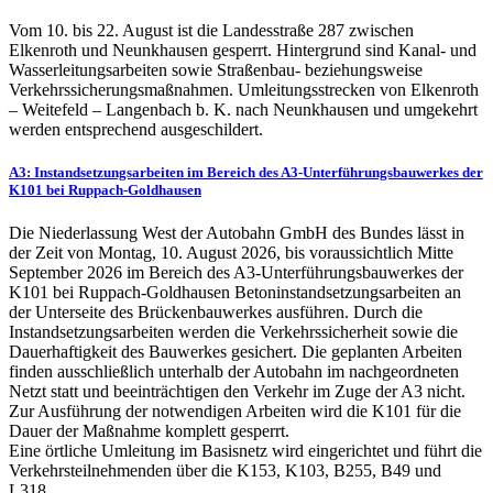
Vom 10. bis 22. August ist die Landesstraße 287 zwischen
Elkenroth und Neunkhausen gesperrt. Hintergrund sind Kanal- und
Wasserleitungsarbeiten sowie Straßenbau- beziehungsweise
Verkehrssicherungsmaßnahmen. Umleitungsstrecken von Elkenroth
– Weitefeld – Langenbach b. K. nach Neunkhausen und umgekehrt
werden entsprechend ausgeschildert.
A3: Instandsetzungsarbeiten im Bereich des A3-Unterführungsbauwerkes der
K101 bei Ruppach-Goldhausen
Die Niederlassung West der Autobahn GmbH des Bundes lässt in
der Zeit von Montag, 10. August 2026, bis voraussichtlich Mitte
September 2026 im Bereich des A3-Unterführungsbauwerkes der
K101 bei Ruppach-Goldhausen Betoninstandsetzungsarbeiten an
der Unterseite des Brückenbauwerkes ausführen. Durch die
Instandsetzungsarbeiten werden die Verkehrssicherheit sowie die
Dauerhaftigkeit des Bauwerkes gesichert. Die geplanten Arbeiten
finden ausschließlich unterhalb der Autobahn im nachgeordneten
Netzt statt und beeinträchtigen den Verkehr im Zuge der A3 nicht.
Zur Ausführung der notwendigen Arbeiten wird die K101 für die
Dauer der Maßnahme komplett gesperrt.
Eine örtliche Umleitung im Basisnetz wird eingerichtet und führt die
Verkehrsteilnehmenden über die K153, K103, B255, B49 und
L318.