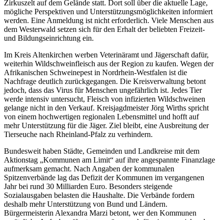
Zirkuszelt auf dem Gelände statt. Dort soll über die aktuelle Lage,
mögliche Perspektiven und Unterstützungsmöglichkeiten informiert
werden. Eine Anmeldung ist nicht erforderlich. Viele Menschen aus
dem Westerwald setzen sich für den Erhalt der beliebten Freizeit-
und Bildungseinrichtung ein.
Im Kreis Altenkirchen werben Veterinäramt und Jägerschaft dafür,
weiterhin Wildschweinfleisch aus der Region zu kaufen. Wegen der
Afrikanischen Schweinepest in Nordrhein-Westfalen ist die
Nachfrage deutlich zurückgegangen. Die Kreisverwaltung betont
jedoch, dass das Virus für Menschen ungefährlich ist. Jedes Tier
werde intensiv untersucht, Fleisch von infizierten Wildschweinen
gelange nicht in den Verkauf. Kreisjagdmeister Jörg Wirths spricht
von einem hochwertigen regionalen Lebensmittel und hofft auf
mehr Unterstützung für die Jäger. Ziel bleibt, eine Ausbreitung der
Tierseuche nach Rheinland-Pfalz zu verhindern.
Bundesweit haben Städte, Gemeinden und Landkreise mit dem
Aktionstag „Kommunen am Limit“ auf ihre angespannte Finanzlage
aufmerksam gemacht. Nach Angaben der kommunalen
Spitzenverbände lag das Defizit der Kommunen im vergangenen
Jahr bei rund 30 Milliarden Euro. Besonders steigende
Sozialausgaben belasten die Haushalte. Die Verbände fordern
deshalb mehr Unterstützung von Bund und Ländern.
Bürgermeisterin Alexandra Marzi betont, wer den Kommunen