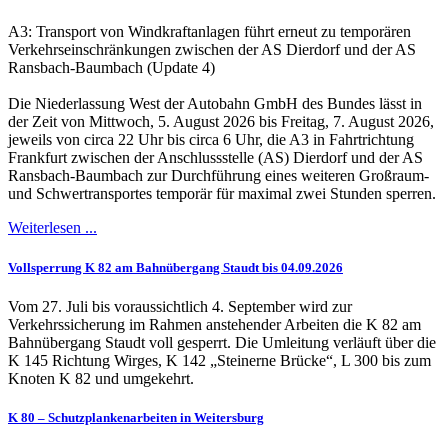
A3: Transport von Windkraftanlagen führt erneut zu temporären
Verkehrseinschränkungen zwischen der AS Dierdorf und der AS
Ransbach-Baumbach (Update 4)
Die Niederlassung West der Autobahn GmbH des Bundes lässt in
der Zeit von Mittwoch, 5. August 2026 bis Freitag, 7. August 2026,
jeweils von circa 22 Uhr bis circa 6 Uhr, die A3 in Fahrtrichtung
Frankfurt zwischen der Anschlussstelle (AS) Dierdorf und der AS
Ransbach-Baumbach zur Durchführung eines weiteren Großraum-
und Schwertransportes temporär für maximal zwei Stunden sperren.
Weiterlesen ...
Vollsperrung K 82 am Bahnübergang Staudt bis 04.09.2026
Vom 27. Juli bis voraussichtlich 4. September wird zur
Verkehrssicherung im Rahmen anstehender Arbeiten die K 82 am
Bahnübergang Staudt voll gesperrt. Die Umleitung verläuft über die
K 145 Richtung Wirges, K 142 „Steinerne Brücke“, L 300 bis zum
Knoten K 82 und umgekehrt.
K 80 – Schutzplankenarbeiten in Weitersburg