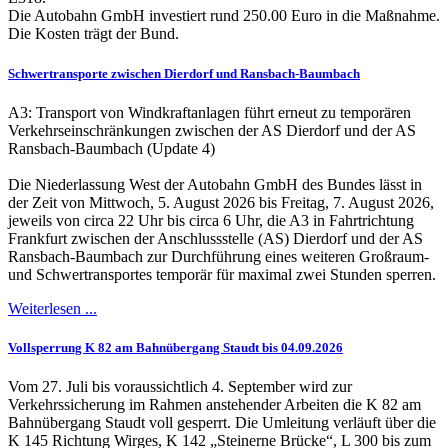
Die Autobahn GmbH investiert rund 250.00 Euro in die Maßnahme.
Die Kosten trägt der Bund.
Schwertransporte zwischen Dierdorf und Ransbach-Baumbach
A3: Transport von Windkraftanlagen führt erneut zu temporären
Verkehrseinschränkungen zwischen der AS Dierdorf und der AS
Ransbach-Baumbach (Update 4)
Die Niederlassung West der Autobahn GmbH des Bundes lässt in
der Zeit von Mittwoch, 5. August 2026 bis Freitag, 7. August 2026,
jeweils von circa 22 Uhr bis circa 6 Uhr, die A3 in Fahrtrichtung
Frankfurt zwischen der Anschlussstelle (AS) Dierdorf und der AS
Ransbach-Baumbach zur Durchführung eines weiteren Großraum-
und Schwertransportes temporär für maximal zwei Stunden sperren.
Weiterlesen ...
Vollsperrung K 82 am Bahnübergang Staudt bis 04.09.2026
Vom 27. Juli bis voraussichtlich 4. September wird zur
Verkehrssicherung im Rahmen anstehender Arbeiten die K 82 am
Bahnübergang Staudt voll gesperrt. Die Umleitung verläuft über die
K 145 Richtung Wirges, K 142 „Steinerne Brücke“, L 300 bis zum