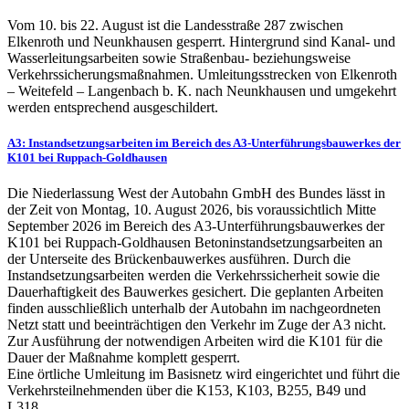
Vom 10. bis 22. August ist die Landesstraße 287 zwischen
Elkenroth und Neunkhausen gesperrt. Hintergrund sind Kanal- und
Wasserleitungsarbeiten sowie Straßenbau- beziehungsweise
Verkehrssicherungsmaßnahmen. Umleitungsstrecken von Elkenroth
– Weitefeld – Langenbach b. K. nach Neunkhausen und umgekehrt
werden entsprechend ausgeschildert.
A3: Instandsetzungsarbeiten im Bereich des A3-Unterführungsbauwerkes der
K101 bei Ruppach-Goldhausen
Die Niederlassung West der Autobahn GmbH des Bundes lässt in
der Zeit von Montag, 10. August 2026, bis voraussichtlich Mitte
September 2026 im Bereich des A3-Unterführungsbauwerkes der
K101 bei Ruppach-Goldhausen Betoninstandsetzungsarbeiten an
der Unterseite des Brückenbauwerkes ausführen. Durch die
Instandsetzungsarbeiten werden die Verkehrssicherheit sowie die
Dauerhaftigkeit des Bauwerkes gesichert. Die geplanten Arbeiten
finden ausschließlich unterhalb der Autobahn im nachgeordneten
Netzt statt und beeinträchtigen den Verkehr im Zuge der A3 nicht.
Zur Ausführung der notwendigen Arbeiten wird die K101 für die
Dauer der Maßnahme komplett gesperrt.
Eine örtliche Umleitung im Basisnetz wird eingerichtet und führt die
Verkehrsteilnehmenden über die K153, K103, B255, B49 und
L318.