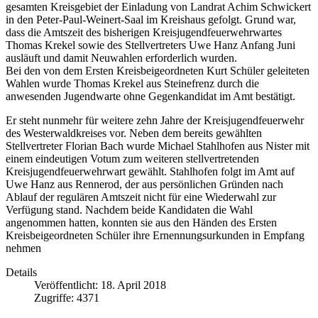
gesamten Kreisgebiet der Einladung von Landrat Achim Schwickert
in den Peter-Paul-Weinert-Saal im Kreishaus gefolgt. Grund war,
dass die Amtszeit des bisherigen Kreisjugendfeuerwehrwartes
Thomas Krekel sowie des Stellvertreters Uwe Hanz Anfang Juni
ausläuft und damit Neuwahlen erforderlich wurden.
Bei den von dem Ersten Kreisbeigeordneten Kurt Schüler geleiteten
Wahlen wurde Thomas Krekel aus Steinefrenz durch die
anwesenden Jugendwarte ohne Gegenkandidat im Amt bestätigt.
Er steht nunmehr für weitere zehn Jahre der Kreisjugendfeuerwehr
des Westerwaldkreises vor. Neben dem bereits gewählten
Stellvertreter Florian Bach wurde Michael Stahlhofen aus Nister mit
einem eindeutigen Votum zum weiteren stellvertretenden
Kreisjugendfeuerwehrwart gewählt. Stahlhofen folgt im Amt auf
Uwe Hanz aus Rennerod, der aus persönlichen Gründen nach
Ablauf der regulären Amtszeit nicht für eine Wiederwahl zur
Verfügung stand. Nachdem beide Kandidaten die Wahl
angenommen hatten, konnten sie aus den Händen des Ersten
Kreisbeigeordneten Schüler ihre Ernennungsurkunden in Empfang
nehmen
Details
Veröffentlicht: 18. April 2018
Zugriffe: 4371