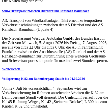
Die Kosten trägt der Bund.
Schwertransporte zwischen Dierdorf und Ransbach-Baumbach
A3: Transport von Windkraftanlagen führt erneut zu temporären
Verkehrseinschränkungen zwischen der AS Dierdorf und der AS
Ransbach-Baumbach (Update 4)
Die Niederlassung West der Autobahn GmbH des Bundes lässt in
der Zeit von Mittwoch, 5. August 2026 bis Freitag, 7. August 2026,
jeweils von circa 22 Uhr bis circa 6 Uhr, die A3 in Fahrtrichtung
Frankfurt zwischen der Anschlussstelle (AS) Dierdorf und der AS
Ransbach-Baumbach zur Durchführung eines weiteren Großraum-
und Schwertransportes temporär für maximal zwei Stunden sperren.
Weiterlesen ...
Vollsperrung K 82 am Bahnübergang Staudt bis 04.09.2026
Vom 27. Juli bis voraussichtlich 4. September wird zur
Verkehrssicherung im Rahmen anstehender Arbeiten die K 82 am
Bahnübergang Staudt voll gesperrt. Die Umleitung verläuft über die
K 145 Richtung Wirges, K 142 „Steinerne Brücke“, L 300 bis zum
Knoten K 82 und umgekehrt.