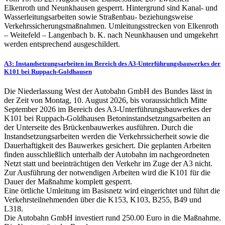
Elkenroth und Neunkhausen gesperrt. Hintergrund sind Kanal- und
Wasserleitungsarbeiten sowie Straßenbau- beziehungsweise
Verkehrssicherungsmaßnahmen. Umleitungsstrecken von Elkenroth
– Weitefeld – Langenbach b. K. nach Neunkhausen und umgekehrt
werden entsprechend ausgeschildert.
A3: Instandsetzungsarbeiten im Bereich des A3-Unterführungsbauwerkes der
K101 bei Ruppach-Goldhausen
Die Niederlassung West der Autobahn GmbH des Bundes lässt in
der Zeit von Montag, 10. August 2026, bis voraussichtlich Mitte
September 2026 im Bereich des A3-Unterführungsbauwerkes der
K101 bei Ruppach-Goldhausen Betoninstandsetzungsarbeiten an
der Unterseite des Brückenbauwerkes ausführen. Durch die
Instandsetzungsarbeiten werden die Verkehrssicherheit sowie die
Dauerhaftigkeit des Bauwerkes gesichert. Die geplanten Arbeiten
finden ausschließlich unterhalb der Autobahn im nachgeordneten
Netzt statt und beeinträchtigen den Verkehr im Zuge der A3 nicht.
Zur Ausführung der notwendigen Arbeiten wird die K101 für die
Dauer der Maßnahme komplett gesperrt.
Eine örtliche Umleitung im Basisnetz wird eingerichtet und führt die
Verkehrsteilnehmenden über die K153, K103, B255, B49 und
L318.
Die Autobahn GmbH investiert rund 250.00 Euro in die Maßnahme.