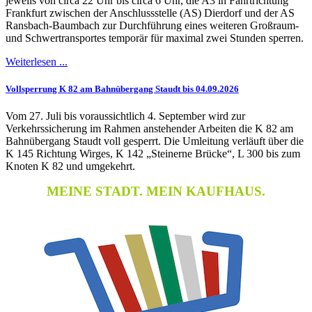
jeweils von circa 22 Uhr bis circa 6 Uhr, die A3 in Fahrtrichtung
Frankfurt zwischen der Anschlussstelle (AS) Dierdorf und der AS
Ransbach-Baumbach zur Durchführung eines weiteren Großraum-
und Schwertransportes temporär für maximal zwei Stunden sperren.
Weiterlesen ...
Vollsperrung K 82 am Bahnübergang Staudt bis 04.09.2026
Vom 27. Juli bis voraussichtlich 4. September wird zur
Verkehrssicherung im Rahmen anstehender Arbeiten die K 82 am
Bahnübergang Staudt voll gesperrt. Die Umleitung verläuft über die
K 145 Richtung Wirges, K 142 „Steinerne Brücke“, L 300 bis zum
Knoten K 82 und umgekehrt.
MEINE STADT. MEIN KAUFHAUS.