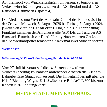
A3: Transport von Windkraftanlagen führt erneut zu temporären
Verkehrseinschränkungen zwischen der AS Dierdorf und der AS
Ransbach-Baumbach (Update 4)
Die Niederlassung West der Autobahn GmbH des Bundes lässt in
der Zeit von Mittwoch, 5. August 2026 bis Freitag, 7. August 2026,
jeweils von circa 22 Uhr bis circa 6 Uhr, die A3 in Fahrtrichtung
Frankfurt zwischen der Anschlussstelle (AS) Dierdorf und der AS
Ransbach-Baumbach zur Durchführung eines weiteren Großraum-
und Schwertransportes temporär für maximal zwei Stunden sperren.
Weiterlesen ...
Vollsperrung K 82 am Bahnübergang Staudt bis 04.09.2026
Vom 27. Juli bis voraussichtlich 4. September wird zur
Verkehrssicherung im Rahmen anstehender Arbeiten die K 82 am
Bahnübergang Staudt voll gesperrt. Die Umleitung verläuft über die
K 145 Richtung Wirges, K 142 „Steinerne Brücke“, L 300 bis zum
Knoten K 82 und umgekehrt.
MEINE STADT. MEIN KAUFHAUS.