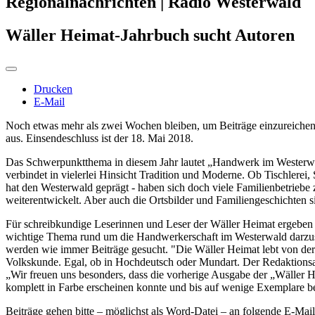
Regionalnachrichten | Radio Westerwald
Wäller Heimat-Jahrbuch sucht Autoren
Drucken
E-Mail
Noch etwas mehr als zwei Wochen bleiben, um Beiträge einzureichen.
aus. Einsendeschluss ist der 18. Mai 2018.
Das Schwerpunktthema in diesem Jahr lautet „Handwerk im Westerw
verbindet in vielerlei Hinsicht Tradition und Moderne. Ob Tischlerei
hat den Westerwald geprägt - haben sich doch viele Familienbetrieb
weiterentwickelt. Aber auch die Ortsbilder und Familiengeschichten s
Für schreibkundige Leserinnen und Leser der Wäller Heimat ergeben s
wichtige Thema rund um die Handwerkerschaft im Westerwald darzus
werden wie immer Beiträge gesucht. "Die Wäller Heimat lebt von der 
Volkskunde. Egal, ob in Hochdeutsch oder Mundart. Der Redaktionsau
„Wir freuen uns besonders, dass die vorherige Ausgabe der „Wälle
komplett in Farbe erscheinen konnte und bis auf wenige Exemplare ber
Beiträge gehen bitte – möglichst als Word-Datei – an folgende E-Mai