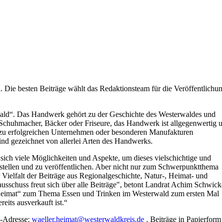
 Die besten Beiträge wählt das Redaktionsteam für die Veröffentlichu
ald“. Das Handwerk gehört zu der Geschichte des Westerwaldes und
, Schuhmacher, Bäcker oder Friseure, das Handwerk ist allgegenwertig 
e zu erfolgreichen Unternehmen oder besonderen Manufakturen
ind gezeichnet von allerlei Arten des Handwerks.
ich viele Möglichkeiten und Aspekte, um dieses vielschichtige und
tellen und zu veröffentlichen. Aber nicht nur zum Schwerpunktthema
Vielfalt der Beiträge aus Regionalgeschichte, Natur-, Heimat- und
sschuss freut sich über alle Beiträge", betont Landrat Achim Schwicke
r Heimat“ zum Thema Essen und Trinken im Westerwald zum ersten Mal
eits ausverkauft ist.“
l-Adresse:
waeller.heimat@westerwaldkreis.de
. Beiträge in Papierform