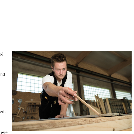
ng
und
rt.
 wie